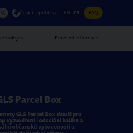
Česká republika
EN
CS
FAQ
Kontakty
Provozní informace
GLS Parcel Box
maty GLS Parcel Box slouží pro
p vyzvednutí i odeslání balíku a
lokální občanské vybavenosti a
ajistí další zdroj příjmu.