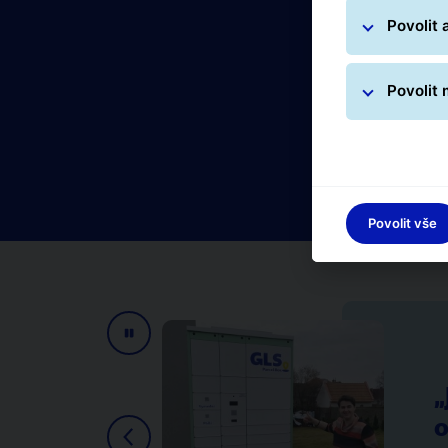
Povolit 
Povolit
Povolit vše
o