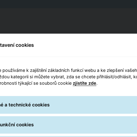
ost
Pozemek dost
stavení cookies
, obchodního centra, atd.
Z veřejné komunikac
 používáme k zajištění základních funkcí webu a ke zlepšení vašeh
alita
Možnost doča
ždou kategorii si můžete vybrat, zda se chcete přihlásit/odhlásit, 
drobnosti týkající se souborů cookie
zjistíte zde
.
azení boxu
Bez zastínění
Pouze v případě insta
é a technické cookies
Parcel boxy jsou vyb
funkční cookies