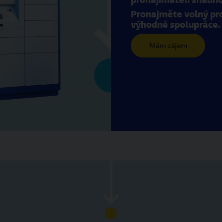
Pronajměte volný pr
výhodné spolupráce.
Mám zájem