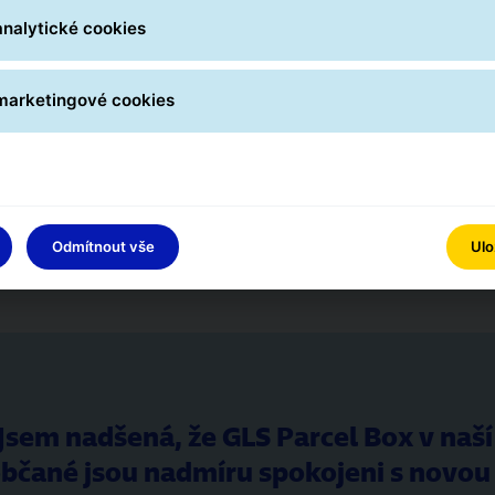
analytické cookies
 marketingové cookies
Spokojení klienti
Odmítnout vše
Ulo
Jsem nadšená, že GLS Parcel Box v naš
bčané jsou nadmíru spokojeni s novou