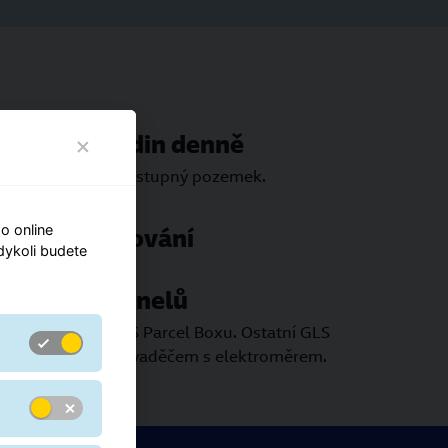
upný 24 hodin denně
e bez problémů dostupný pozemek.
o online
sného parkování
kdykoli budete
 solárních panelů
lace solárního GLS Parcel Boxu. Ostatní GLS
aveny vlastním rozvaděčem s elektroměrem.