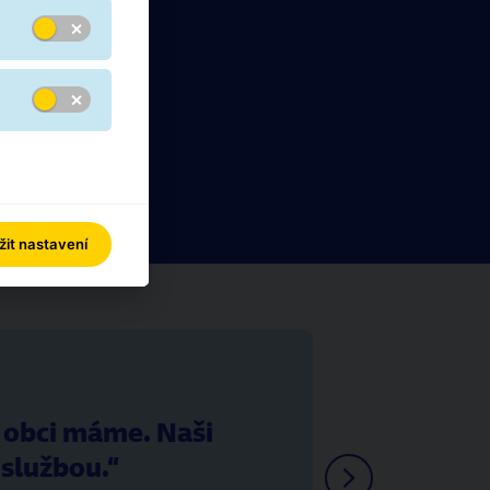
žit nastavení
í obci máme. Naši
 službou.