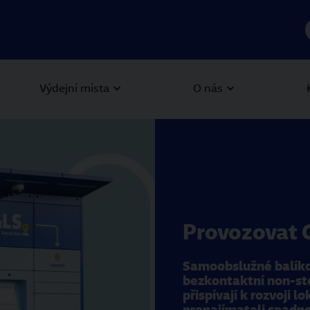
Výdejní místa
O nás
Provozovat 
Samoobslužné balíko
bezkontaktní non-sto
přispívají k rozvoji 
pronajímateli snadno z