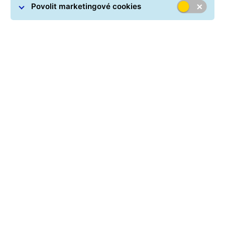
se službou
FlexDelivery
Service
obdrží příjemce e-
Povolit marketingové cookies
mailem odkaz na online aplikaci Delivery manager,
pomocí které lze vybrat z pěti možností přesměrování
zásilky.
Dostupné možnosti přesměrování:
1. Doručení ve zvolený den
2. Doručení na novou adresu