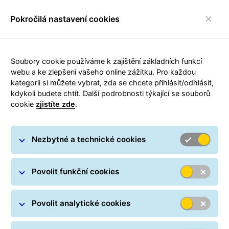
Pokročilá nastavení cookies
FAQ
toggle navigace
Soubory cookie používáme k zajištění základních funkcí
webu a ke zlepšení vašeho online zážitku. Pro každou
kategorii si můžete vybrat, zda se chcete přihlásit/odhlásit,
Možnosti přesměrování
kdykoli budete chtít. Další podrobnosti týkající se souborů
cookie
zjistíte zde
.
zásilky
Pro případ, kdy příjemce není na uvedené adrese k
Nezbytné a technické cookies
zastižení, nebo potřebuje balík doručit jiným
způsobem, nabízí GLS několik možných řešení.
Povolit funkční cookies
Pokud odesílatel zvolil pro přepravu balíku
doplňkovou službu
FlexDelivery
Service
, má příjemce
Povolit analytické cookies
přímou možnost ovlivňovat proces doručení balíku
podle vlastních potřeb. U každého balíku odesílaného