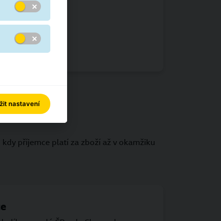
y
žit nastavení
 kdy příjemce platí za zboží až v okamžiku
ce