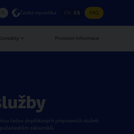
Česká republika
EN
CS
FAQ
Kontakty
Provozní informace
služby
lou řadou doplňkových přepravních služeb
y požadavkům zákazníků.