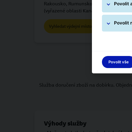
Rakousko, Rumunsko, Řecko, Slovensko
Povolit 
(vyřazené oblasti Kanárské a Baleárské o
Povolit
Vyhledat výdejní místo
Povolit vše
Služba doručení zboží na dobírku. Objedna
Výhody služby