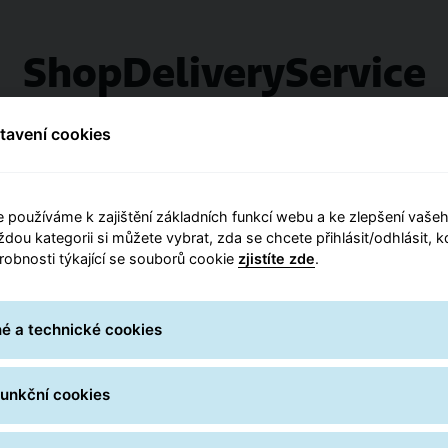
ShopDeliveryService
 (Parcel Boxů, Parcel Shopů a AlzaBoxů) po České republice
stavení cookies
Integrace služby
 používáme k zajištění základních funkcí webu a ke zlepšení vašeh
ždou kategorii si můžete vybrat, zda se chcete přihlásit/odhlásit, 
• Pro doručení do výdej
sto GLS už
ve vašem
drobnosti týkající se souborů cookie
zjistíte zde
.
správně ho uvést v date
• Jak ID získat a jak sp
 nejen po České
é a technické cookies
systému, zjistíte na po
:
ie, Chorvatsko, Itálie
funkční cookies
Livigno), Lucembursko,
 Portugalsko,