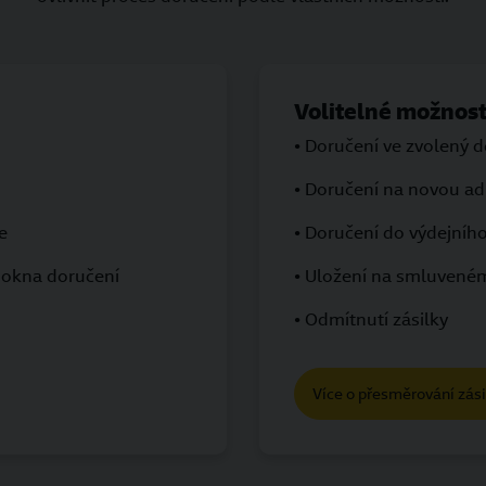
Volitelné možnost
• Doručení ve zvolený 
• Doručení na novou ad
e
• Doručení do výdejníh
okna doručení
• Uložení na smluvené
• Odmítnutí zásilky
Více o přesměrování zási