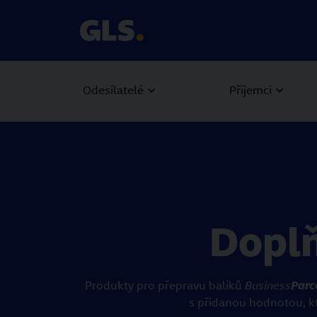
Odesílatelé
Příjemci
Doplň
Produkty pro přepravu balíků
Business
Parc
s přidanou hodnotou, k