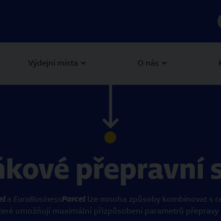
Výdejní místa
O nás
kové přepravní 
el
a
EuroBusiness
Parcel
lze mnoha způsoby kombinovat s ce
teré umožňují maximální přizpůsobení parametrů přeprav