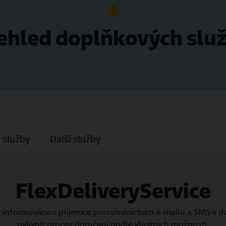
ehled doplňkových slu
í služby
Další služby
FlexDeliveryService
ným informováním příjemce prostřednictvím e-mailu a SMS 
ovlivnit proces doručení podle vlastních možností.