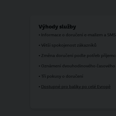
Výhody služby
• Informace o doručení e-mailem a SMS
• Větší spokojenost zákazníků
• Změna doručení podle potřeb příjemc
• Oznámení dvouhodinového časového 
• Tři pokusy o doručení
•
Dostupné pro balíky po celé Evropě