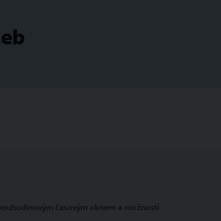
žeb
s dvouhodinovým časovým oknem a možností