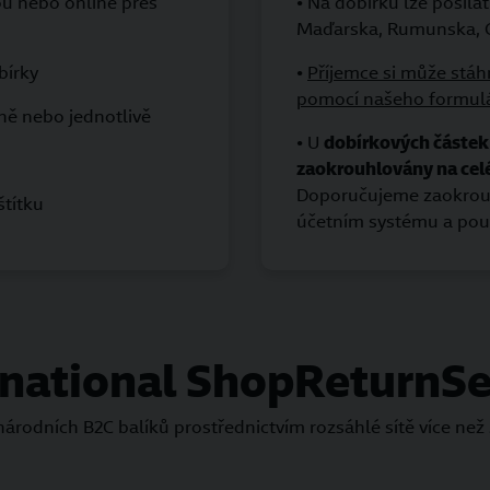
ou nebo online přes
• Na dobírku lze posíla
Maďarska, Rumunska, C
bírky
•
Příjemce si může stáh
pomocí našeho formul
ně nebo jednotlivě
• U
dobírkových částek
zaokrouhlovány na cel
Doporučujeme zaokrouhl
štítku
účetním systému a použí
rnational ShopReturnSe
rodních B2C balíků prostřednictvím rozsáhlé sítě více než 