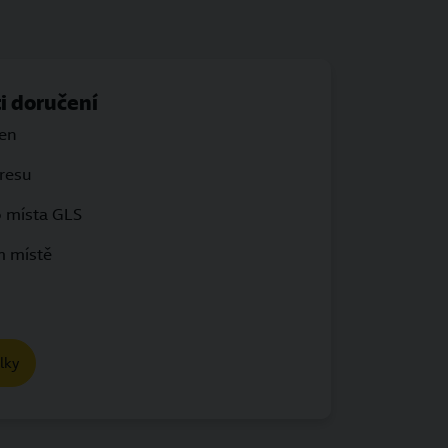
i doručení
den
resu
o místa GLS
m místě
lky