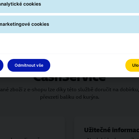
, Slovinsko, Španělsko
analytické cookies
strovy, Ceuta, Melilla).
 marketingové cookies
Průvodce integrací služb
Odmítnout vše
Ulo
CashService
né zboží z e-shopu lze díky této službě doručit na dobírku,
převzetí balíku od kurýra.
Užitečné informa