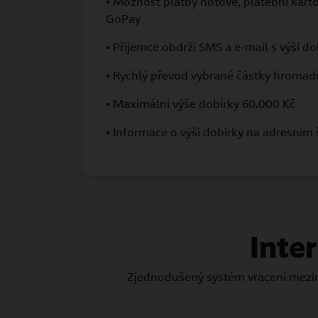
• Možnost platby hotově, platební kart
GoPay
• Příjemce obdrží SMS a e-mail s výší do
• Rychlý převod vybrané částky hromad
• Maximální výše dobírky 60.000 Kč
• Informace o výši dobírky na adresním 
Inte
Zjednodušený systém vracení meziná