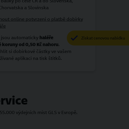
t balíky po celé ČR a do Slovenska,
horvatska a Slovinska
nout online potvrzení o platbě dobírky
áře
jsou automaticky
haléře
Získat cenovou nabídku
é koruny od 0,50 Kč nahoru
.
it si dobírkové částky ve vašem
vané aplikaci na tisk štítků.
rvice
55.000 výdejních míst GLS v Evropě.