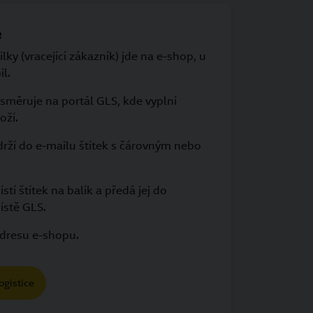
e
ilky (vracející zákazník) jde na e-shop, u
il.
směruje na portál GLS, kde vyplní
oží.
bdrží do e-mailu štítek s čárovným nebo
stí štítek na balík a předá jej do
ístě GLS.
adresu e-shopu.
ogistice