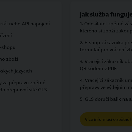
Jak služba funguj
rtál nebo API napojení
1. Odesílatel zpětné zás
kterého si zboží zakoup
řízení
2. E-shop zákazníka pře
e-shopu
formulář pro vrácení zb
ho zboží
3. Vracející zákazník o
QR kódem v PDF.
opských jazycích
4. Vracející zákazník umí
dy za přepravu zpětné
přepravy ve výdejním m
 do přepravní sítě GLS
5. GLS doručí balík na 
Více informací o zpětné l