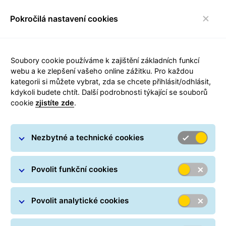
Pokročilá nastavení cookies
FAQ
toggle navigace
Soubory cookie používáme k zajištění základních funkcí
webu a ke zlepšení vašeho online zážitku. Pro každou
kategorii si můžete vybrat, zda se chcete přihlásit/odhlásit,
kdykoli budete chtít. Další podrobnosti týkající se souborů
cookie
zjistíte zde
.
Spojte své podnikání s GLS
Nezbytné a technické cookies
Staňte se GLS Parcel Shopem, přivedete do své
prodejny nové zákazníky, rozšíříte okruh svých
Povolit funkční cookies
zákazníků a podpoříte růst svého obchodu.
Povolit analytické cookies
Mám zájem