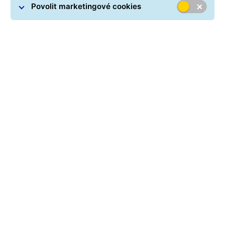
Povolit marketingové cookies
MyGLS
Webový software pro rychlé a intuitivní
objednání služeb a tisk štítků. Vhodné
řešení pro e-shopy odesílající stovky
balíků denně.
Přihlásit