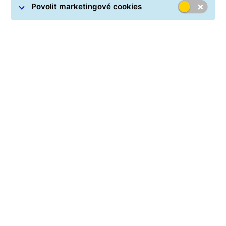
Povolit marketingové cookies
Bezpečnostní
upozornění na
podvodné SMS nebo
e-maily
Podvodné SMS
mohou přijít z čísla, které běžně
používáme pro komunikaci o zásilce, a tvářit se jako
součást existující konverzace. Obsahují odkaz na
falešné stránky
vyžadující údaje z platební karty.
GLS
CZ nikdy neposílá odkazy ani žádosti o platbu přes
SMS. Na takovou zprávu neklikejte a smažte ji.
Pokud podobnou zprávu obdržíte, pošlete nám prosím
screenshot konverzace, jméno kontaktu a telefonní
číslo na it@gls-czech.com.