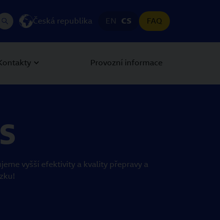
Česká republika
EN
CS
FAQ
Kontakty
Provozní informace
LS
e vyšší efektivity a kvality přepravy a
zku!