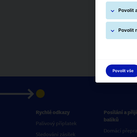
Povolit 
Povolit
Povolit vše
Rychlé odkazy
Posílání a při
balíků
Palivový příplatek
Domácí přepr
Sledování zásilek