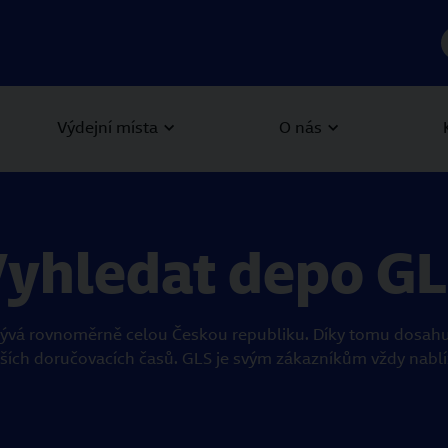
Výdejní místa
O nás
yhledat depo G
ývá rovnoměrně celou Českou republiku. Díky tomu dosahujem
tších doručovacích časů. GLS je svým zákazníkům vždy nablí