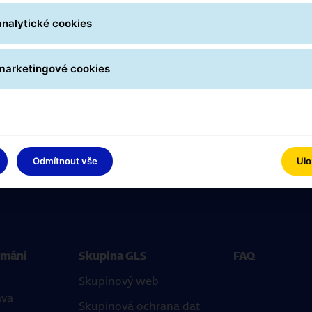
analytické cookies
 marketingové cookies
Přehled všech dep GLS v České republice naleznete zde:
Kde nás najdete
Odmítnout vše
Ulo
jímání
Skupina GLS
FAQ
Skupinový web
ava
Skupinová ochrana dat