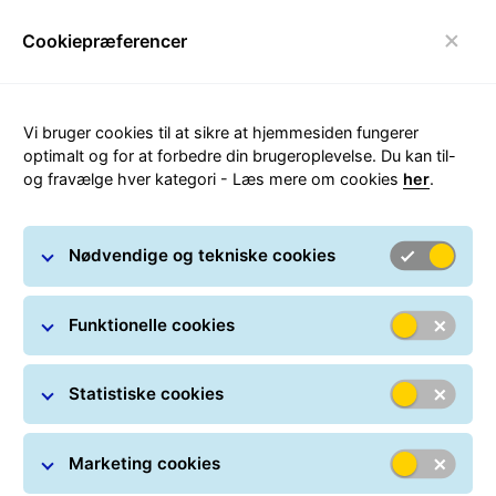
Cookiepræferencer
Skift navigation
Carousel with slides shown at a time. Use the Previous and
Vi bruger cookies til at sikre at hjemmesiden fungerer
optimalt og for at forbedre din brugeroplevelse. Du kan til-
og fravælge hver kategori - Læs mere om cookies
her
.
Modtag og spor dine pakker
Nødvendige og tekniske cookies
Funktionelle cookies
Statistiske cookies
Marketing cookies
Find din pakke