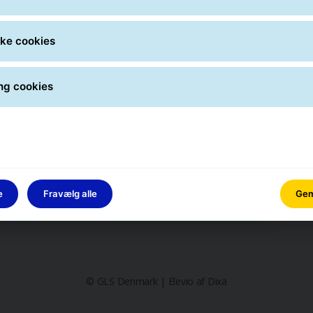
ske cookies
ng cookies
e
Fravælg alle
Gem 