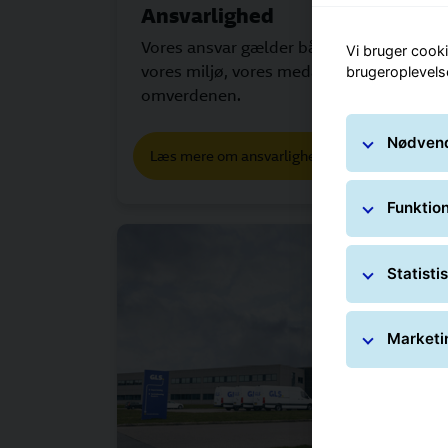
Ansvarlighed
Vores ansvar gælder både over for
Vi bruger cooki
vores miljø, vores medarbejdere og
brugeroplevels
omverdenen.
Nødvend
Læs mere om ansvarlighed hos GLS
Funktion
Statisti
Marketi