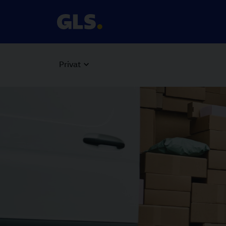
Privat
Carousel with slides shown at a time. Use the Previous and