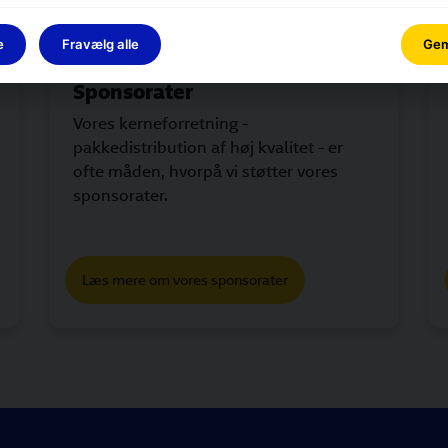
e
Fravælg alle
Gem 
Sponsorater
Vores kerneforretning -
pakkedistribution af høj kvalitet - er
ofte måden, hvorpå vi støtter vores
sponsorater.
Læs mere om vores sponsorater