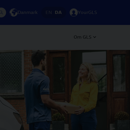
Danmark
EN
DA
YourGLS
Om GLS