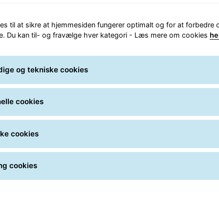
Presse
Kontakt GLS' pressemail, læs seneste
es til at sikre at hjemmesiden fungerer optimalt og for at forbedre 
nyheder og tilgå vores mediebank med
e. Du kan til- og fravælge hver kategori - Læs mere om cookies
he
logoer og pressebilleder.
ige og tekniske cookies
Kontakt GLS' presse
elle cookies
ske cookies
ng cookies