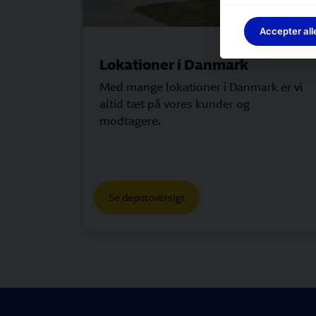
Accepter all
Lokationer i Danmark
Med mange lokationer i Danmark er vi
altid tæt på vores kunder og
modtagere.
Se depotoversigt