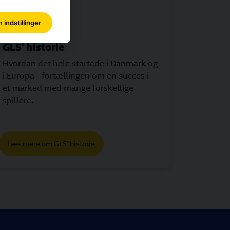
indstillinger
GLS' historie
Hvordan det hele startede i Danmark og
i Europa - fortællingen om en succes i
et marked med mange forskellige
spillere.
Læs mere om GLS' historie