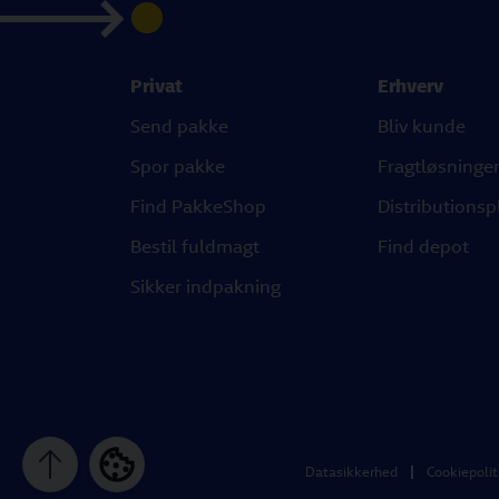
Privat
Erhverv
Send pakke
Bliv kunde
Spor pakke
Fragtløsninge
Find PakkeShop
Distributionsp
Bestil fuldmagt
Find depot
Sikker indpakning
Datasikkerhed
Cookiepolit