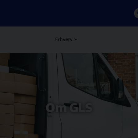
Erhverv
 Next buttons to navigate.
Om GLS