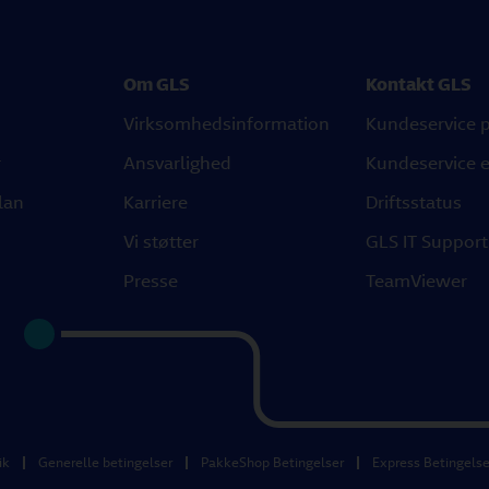
Om GLS
Kontakt GLS
Virksomhedsinformation
Kundeservice p
r
Ansvarlighed
Kundeservice e
lan
Karriere
Driftsstatus
Vi støtter
GLS IT Support
Presse
TeamViewer
ik
Generelle betingelser
PakkeShop Betingelser
Express Betingelse