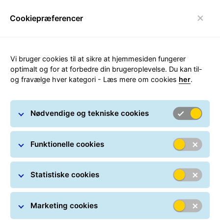
Cookiepræferencer
Skift navigation
Vi bruger cookies til at sikre at hjemmesiden fungerer
Prisberegner
optimalt og for at forbedre din brugeroplevelse. Du kan til-
og fravælge hver kategori - Læs mere om cookies
her
.
Find pakkeprisen online med prisberegneren
Nødvendige og tekniske cookies
Med GLS’ prisberegner er det nemt at regne ud, hvad det
koster at sende din pakke. Priserne gælder for forsendelse
via GLS PakkeShops. En pakke må højst veje 20 kg. Mål din
Funktionelle cookies
pakke, og indtast målene i prisberegneren.
Statistiske cookies
Marketing cookies
Pakkens størrelse