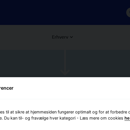
Erhverv
rencer
lidt nemmere me
es til at sikre at hjemmesiden fungerer optimalt og for at forbedre 
ownload appen til iOS og Andro
e. Du kan til- og fravælge hver kategori - Læs mere om cookies
he