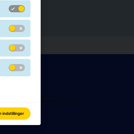
rivat
rhverv
indstillinger