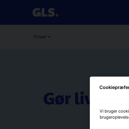
Privat
Cookiepræfe
Gør livet 
Vi bruger cooki
D
brugeroplevels