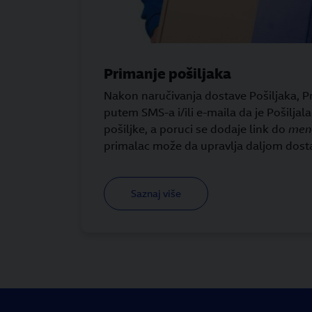
Primanje pošiljaka
Nakon naručivanja dostave Pošiljaka,
putem SMS-a i/ili e-maila da je Pošiljal
pošiljke, a poruci se dodaje link do
mena
primalac može da upravlja daljom dost
Saznaj više