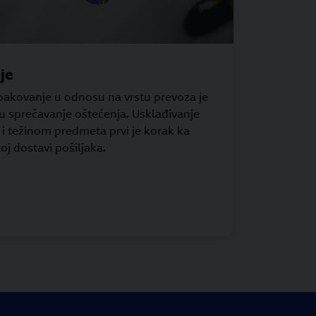
je
 pakovanje u odnosu na vrstu prevoza je
ju sprečavanje oštećenja. Usklađivanje
i težinom predmeta prvi je korak ka
rzoj dostavi pošiljaka.