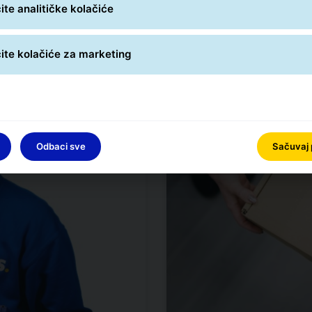
te analitičke kolačiće
te kolačiće za marketing
Odbaci sve
Sačuvaj