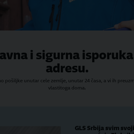
avna i sigurna isporuka
adresu.
 pošiljke unutar cele zemlje, unutar 24 časa, a vi ih preuzm
vlastitoga doma.
GLS Srbija svim svoj