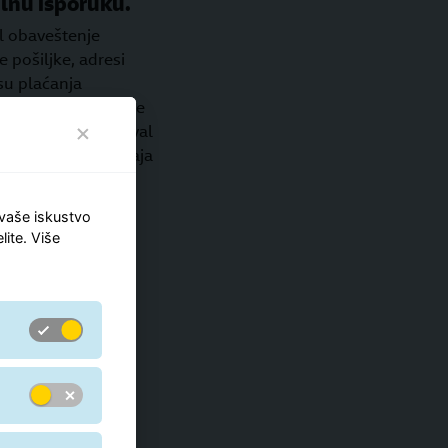
lnu isporuku.
il obaveštenje
pošiljke, adresi
su plaćanja
ili SMS poruka stiže
ži vremenski interval
u neuspelog pokušaja
aveštenje i može
pcija:
 vaše iskustvo
lite. Više
eme
regionalnim
 pošiljka ostavi na