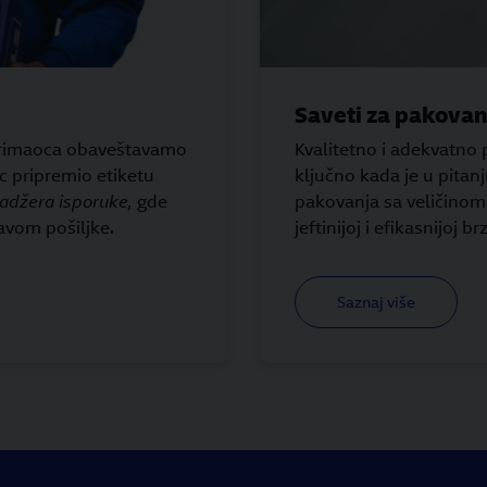
Saveti za pakovan
 Primaoca obaveštavamo
Kvalitetno i adekvatno
ac pripremio etiketu
ključno kada je u pitan
džera isporuke,
gde
pakovanja sa veličinom 
avom pošiljke.
jeftinijoj i efikasnijoj b
Saznaj više