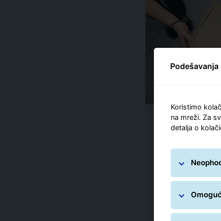
Podešavanja 
Koristimo kolač
na mreži. Za sv
detalja o kolač
Neophodn
Omogući