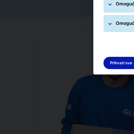
Omogući
Omogući
Prihvati sve