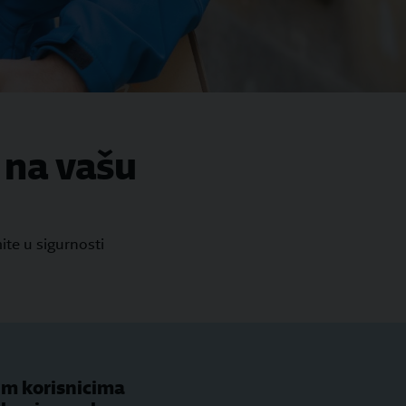
 na vašu
ite u sigurnosti
im korisnicima