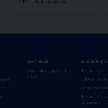
Kontaktirajte nas
Brzi linkovi
Kontaktirajte 
Cenovnik usluga za GLS
Reklamacija
Srbija
ovanje
Odštetni zahte
nici
Zahtev za nest
ici
Reklamacija za
pouzećem