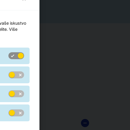
 vaše iskustvo
lite. Više