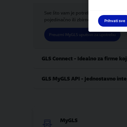
Sve što vam je potrebno za brzu i jedn
pojedinačno ili zbirno. Nije potrebno d
Prihvati sve
Preuzmi MyGLS uputsvo za upotrebu
GLS Connect - Idealno za firme ko
GLS MyGLS API - Jednostavno integr
MyGLS