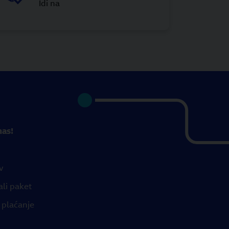
Idi na
nas!
v
ali paket
 plaćanje