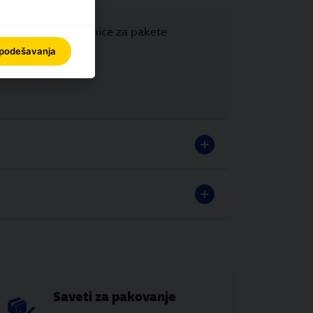
ne, ispišite nalepnice za pakete
 podešavanja
Saveti za pakovanje