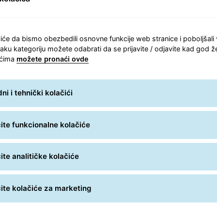
iće da bismo obezbedili osnovne funkcije web stranice i poboljšali
aku kategoriju možete odabrati da se prijavite / odjavite kad god že
ićima
možete pronaći ovde
aše IT odeljenje
i i tehnički kolačići
te funkcionalne kolačiće
te analitičke kolačiće
te kolačiće za marketing
e na mreži