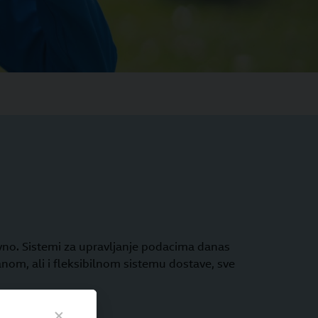
evno. Sistemi za upravljanje podacima danas
nom, ali i fleksibilnom sistemu dostave, sve