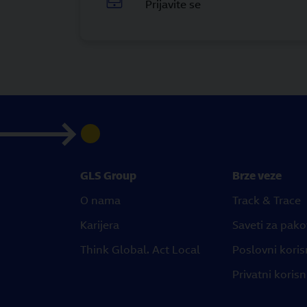
Prijavite se
GLS Group
Brze veze
O nama
Track & Trace
Karijera
Saveti za pak
Think Global. Act Local
Poslovni koris
Privatni korisn