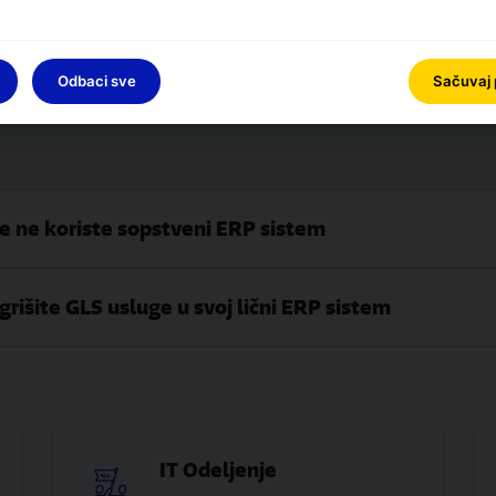
ostavnu dostavu. Naručite GLS Serbia proizvode i usluge onli
odatno softversko rešenje, samo pristup internet vezi.
Odbaci sve
Sačuvaj
je ne koriste sopstveni ERP sistem
išite GLS usluge u svoj lični ERP sistem
IT Odeljenje