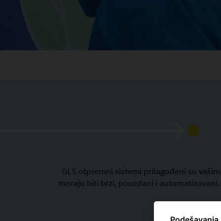
GLS otpremni sistemi prilagođeni su vašim 
moraju biti brzi, pouzdani i automatizovani
Podešavanja 