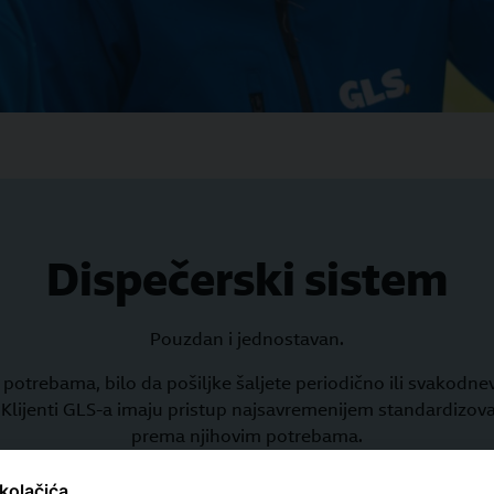
Dispečerski sistem
Pouzdan i jednostavan.
potrebama, bilo da pošiljke šaljete periodično ili svakodn
. Klijenti GLS-a imaju pristup najsavremenijem standardizova
prema njihovim potrebama.
kolačića