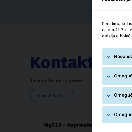
Koristimo kolač
na mreži. Za sv
detalja o kolač
Kontaktiraj n
Neophodn
Omogući
Tu smo da pomognemo
Omogući
Kontaktiraj nas
Omogući
MyGLS - Napravite oznaku pošiljk