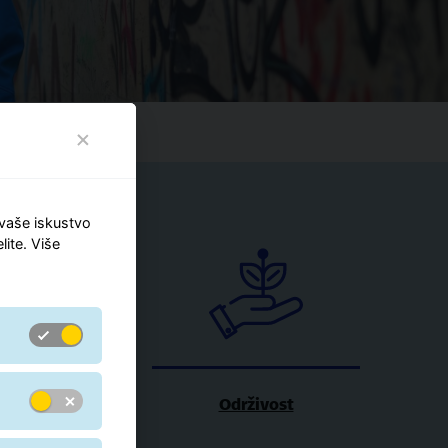
 vaše iskustvo
lite. Više
sibilnost
Održivost