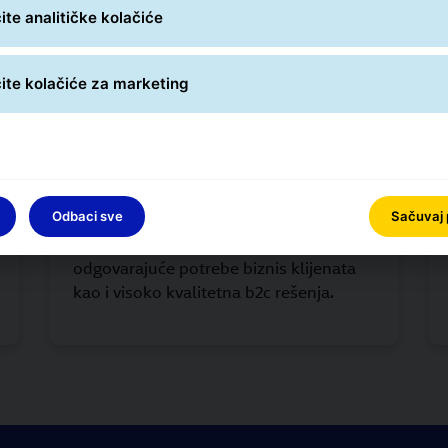
te analitičke kolačiće
te kolačiće za marketing
dardizovanim merama kako bi obezbedili kontrolu kvaliteta
GLS klijenti
Odbaci sve
Sačuvaj
Mi smo blizu naših klijenata, nudimo
odgovarajuća transportna rešenja za
odgovarajuće potrebe biznis klijenata
kao i visoko kvalitetna b2c rešenja.