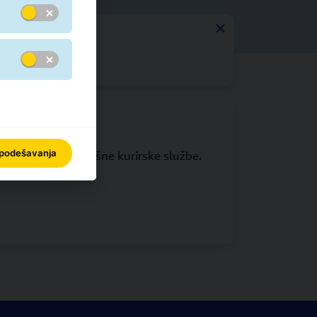
 na svim nivoima.
GLS IT
 podešavanja
IT je osnova uspešne kurirske službe.