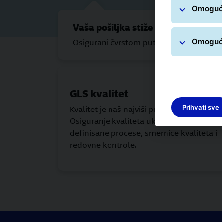
Omogući
Vaša pošiljka stiže na vrijeme.
Omogući
Osigurani čvrstom putnom vezom i stan
GLS kvalitet
Prihvati sve
Kvalitet je naš najviši prioritet.
Osiguranje kvaliteta uključuje precizno
definisane procese, smernice kvaliteta i
redovne kontrole.