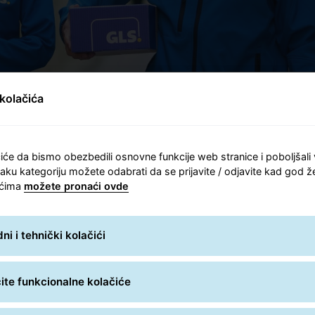
kolačića
iće da bismo obezbedili osnovne funkcije web stranice i poboljšali
aku kategoriju možete odabrati da se prijavite / odjavite kad god že
ićima
možete pronaći ovde
i i tehnički kolačići
te funkcionalne kolačiće
nost
Transparentnost
Flek