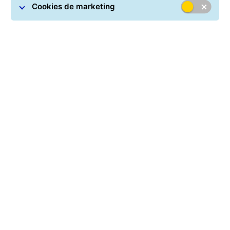
qualidade GLS.
Cookies de marketing
Quer sejam os nossos parceiros de transporte,
operadores das GLS Point ou fornecedores, as relações
comerciais de longo prazo constituem a nossa base de
cooperação confiável.
Estabelecer parcerias em igualdade de condições é
particularmente importante para nós.