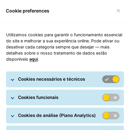
Cookie preferences
Alternar de navegação
Utilizamos cookies para garantir o funcionamento essencial
do site e melhorar a sua experiência online. Pode ativar ou
desativar cada categoria sempre que desejar — mais
Os nossos Parceiros
detalhes sobre o nosso tratamento de dados estão
disponíveis
aqui
.
Cookies necessários e técnicos
Cookies funcionais
Juntos somos mais fortes: os nossos parceiros
representam uma posição muito importante na nossa
Cookies de análise (Piano Analytics)
rede. É somente graças a eles que somos capazes de
oferecer aos clientes e destinatários a reconhecida alta