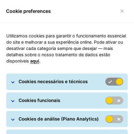
Cookie preferences
Alternar de navegação
Carousel with slides shown at a time. Use the Previous and
Utilizamos cookies para garantir o funcionamento essencial
do site e melhorar a sua experiência online. Pode ativar ou
Descubra os serviços que lhe
desativar cada categoria sempre que desejar — mais
oferecemos ao fazer os seus envios
detalhes sobre o nosso tratamento de dados estão
com a GLS
disponíveis
aqui
.
Veja como pode beneficiar dos serviços que
oferecemos no processo de
entrega das suas encomendas.
Cookies necessários e técnicos
Envios para empresas
Cookies funcionais
Cookies de análise (Piano Analytics)
Serviços opcionais –