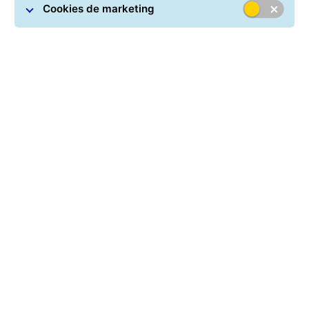
Cookies de marketing
Entrega de
encomendas flexível
Portfólio de serviços
Os diferentes tipos de entregas GLS Portugal, podem
ser combinados individualmente com uma ampla gama
de serviços de valor agregado. Desta forma, as
encomendas podem ser personalizadas de acordo com
as necessidades dos destinatários.
Serviços para entrega flexível de
encomendas
FlexDeliveryService