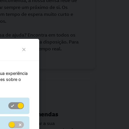
a encomenda, a nossa densa rede de
ar sempre um próximo de si. Os
um tempo de espera muito curto e
os.
isa de ajuda? Encontra em todos os
e informada à sua disposição. Para
menda online em tempo real.
sua experiência
hes sobre o
mento de encomendas
r escrito a levantar a sua