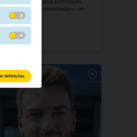
ve trazer consigo uma autorização
sagem com a devida autorização e um
m foto.
r definições