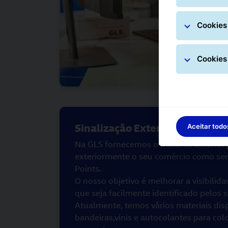
Cookies 
Cookies
Sinalização Exterior
Aceitar todo
Na GLS fornecemos o material exterior p
exteriormente o seu comércio como s
Points.
O nosso objetivo é melhorar a visibilid
que seja facilmente identificado pelos s
Atualmente, temos vårios materiais dis
bandeiras,vinis e autocolantes para col