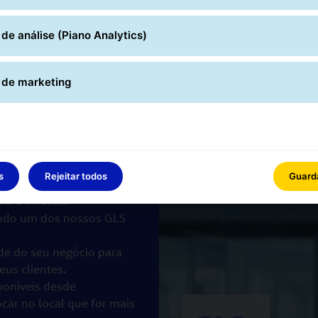
encomenda. A pessoa autorizada de
escrita informal ou o aviso de pas
de análise (Piano Analytics)
documento de identidade oficial co
 de marketing
s
Rejeitar todos
Guarda
ara sinalizar
endo um dos nossos GLS
ade do seu negócio para
eus clientes.
poniveis desde
ocar no local que for mais