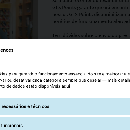
Seja para recolher ou levantar um
GLS Points garante que irá encontr
nossos GLS Points disponibilizam 
horários de funcionamento alargad
Tem dúvidas sobre o envio ou prec
GLS Points uma pessoa competente 
além disto pode seguir a sua enco
rences
ies para garantir o funcionamento essencial do site e melhorar a 
tivar ou desativar cada categoria sempre que desejar — mais detal
to de dados estão disponíveis
aqui
.
 necessários e técnicos
Autorização para levanta
É possível autorizar outra pessoa po
 funcionais