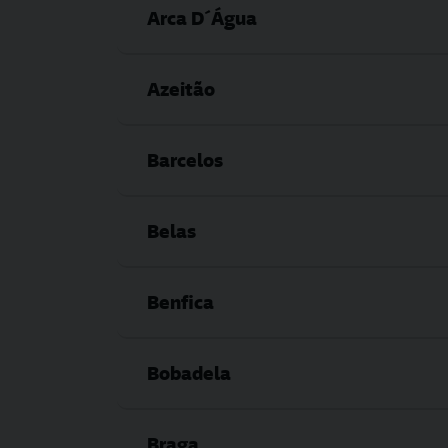
Arca D´Água
Azeitão
Barcelos
Belas
Benfica
Bobadela
Braga