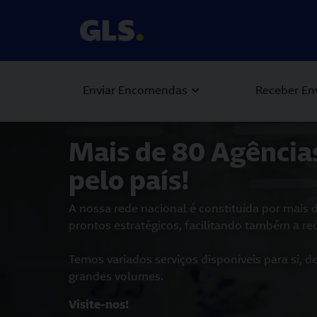
Enviar Encomendas
Receber En
Carousel with slides shown at a time. Use the Previous and
Mais de 80 Agência
pelo país!
A nossa rede nacional é constituída por mais 
prontos estratégicos, facilitando também a r
Temos variados serviços disponíveis para si, 
grandes volumes.
Visite-nos!