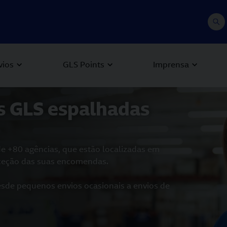
vios
GLS Points
Imprensa
 Next buttons to navigate.
s GLS espalhadas
de +80 agências, que estão localizadas em
eceção das suas encomendas.
desde pequenos envios ocasionais a envios de