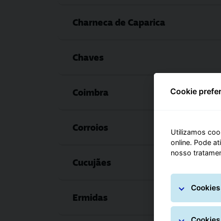
Charneca de Caparica
Chaves
Coimbra
Cookie prefe
Corroios
Utilizamos cook
online. Pode a
nosso tratamen
Cucujães
Cookies
Ermidas
Cookies