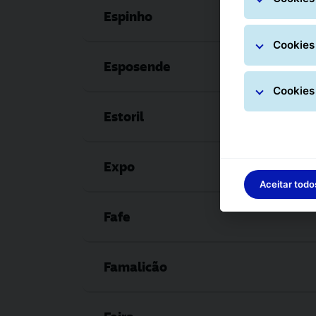
Espinho
Cookies 
Esposende
Cookies
Estoril
Expo
Aceitar todo
Fafe
Famalicão