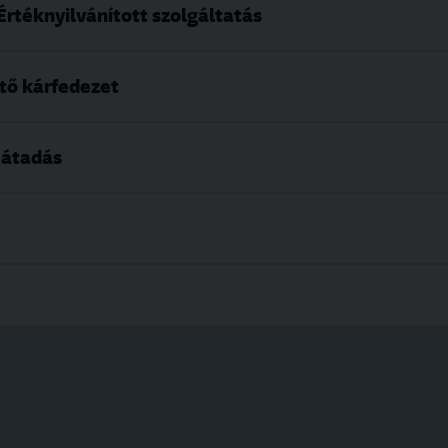
rtéknyilvánított szolgáltatás
tő kárfedezet
 átadás