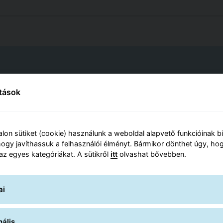
k
ítások
lon sütiket (cookie) használunk a weboldal alapvető funkcióinak b
ogy javíthassuk a felhasználói élményt. Bármikor dönthet úgy, hog
 az egyes kategóriákat. A sütikről
itt
olvashat bővebben.
an másnapra
ai
meghatározott napon
ális