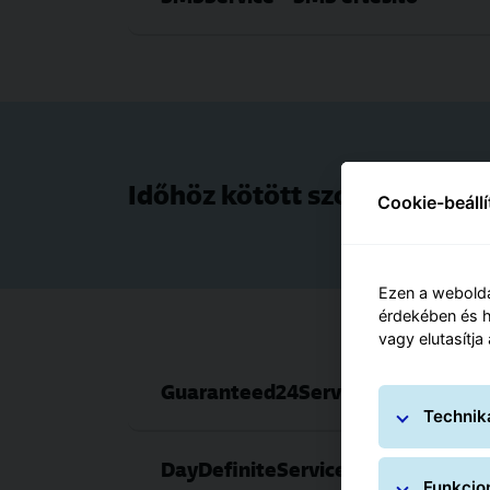
Időhöz kötött szolgáltatáso
Cookie-beáll
Ezen a webolda
érdekében és h
vagy elutasítja
Guaranteed24Service – Garantált
Technik
DayDefiniteService – Kézbesítés 
Funkcion