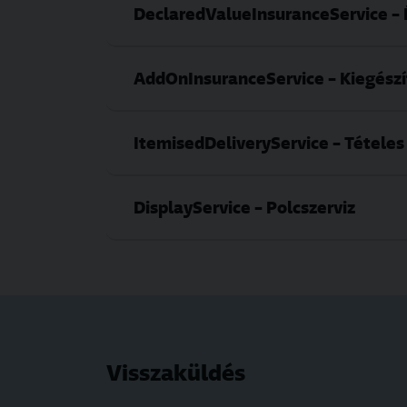
DeclaredValueInsuranceService – É
AddOnInsuranceService – Kiegészí
ItemisedDeliveryService – Tételes
DisplayService – Polcszerviz
Visszaküldés