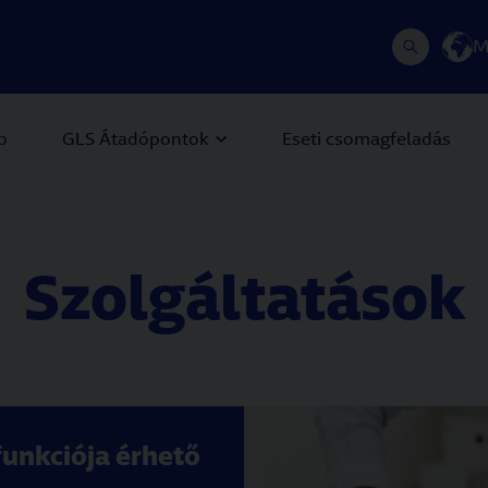
M
p
GLS Átadópontok
Eseti csomagfeladás
Szolgáltatások
funkciója érhető