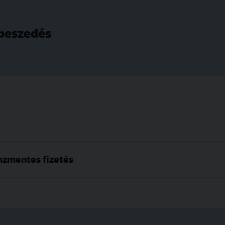
beszedés
nzmentes fizetés