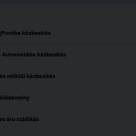
gPontba kézbesítés
LS Automatába kézbesítés
és nélküli kézbesítés
 küldemény
s áru szállítás