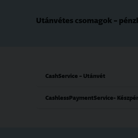
Utánvétes csomagok – pénz
CashService – Utánvét
CashlessPaymentService- Készpé