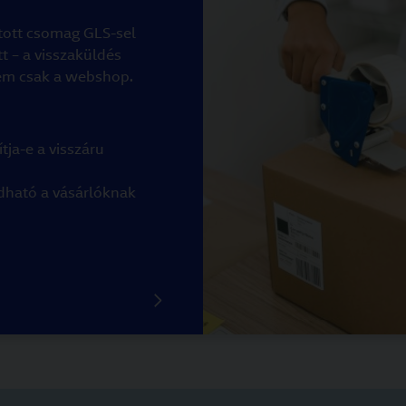
ított csomag GLS-sel
 – a visszaküldés
 nem csak a webshop.
ja-e a visszáru
dható a vásárlóknak