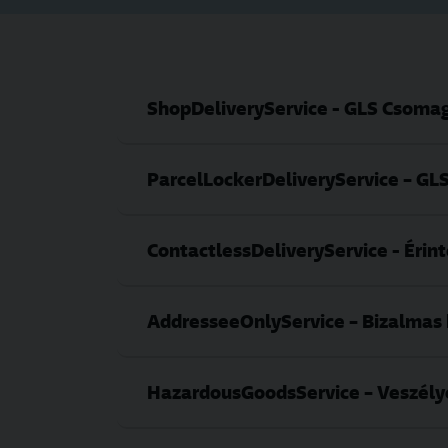
ShopDeliveryService - GLS Csoma
ParcelLockerDeliveryService – G
ContactlessDeliveryService - Érint
AddresseeOnlyService – Bizalmas
HazardousGoodsService – Veszélye