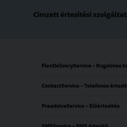
Címzett értesítési szolgálta
FlexDeliveryService – Rugalmas k
ContactService – Telefonos értesí
PreadviceService – Előértesítés
SMSService – SMS értesítő