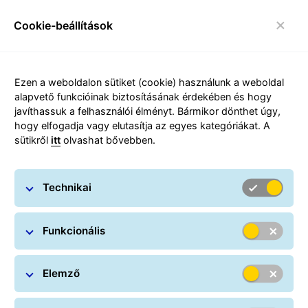
Cookie-beállítások
toggle navigáció
Csomagpont hasznos
Ezen a weboldalon sütiket (cookie) használunk a weboldal
információk
alapvető funkcióinak biztosításának érdekében és hogy
javíthassuk a felhasználói élményt. Bármikor dönthet úgy,
hogy elfogadja vagy elutasítja az egyes kategóriákat. A
Csomagolás, címzés, súly- és
sütikről
itt
olvashat bővebben.
mérethatár
Technikai
Funkcionális
Elemző