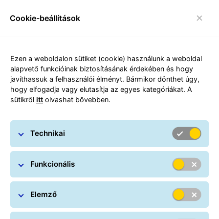
Cookie-beállítások
toggle navigáció
Ezen a weboldalon sütiket (cookie) használunk a weboldal
alapvető funkcióinak biztosításának érdekében és hogy
javíthassuk a felhasználói élményt. Bármikor dönthet úgy,
hogy elfogadja vagy elutasítja az egyes kategóriákat. A
sütikről
itt
olvashat bővebben.
Lehetséges termék és
szolgáltatás kombinációk
Technikai
Funkcionális
Elemző