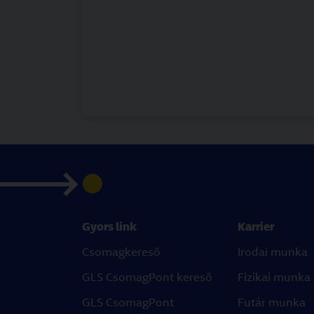
Gyors link
Karrier
Csomagkereső
Irodai munka
GLS CsomagPont kereső
Fizikai munka
GLS CsomagPont
Futár munka