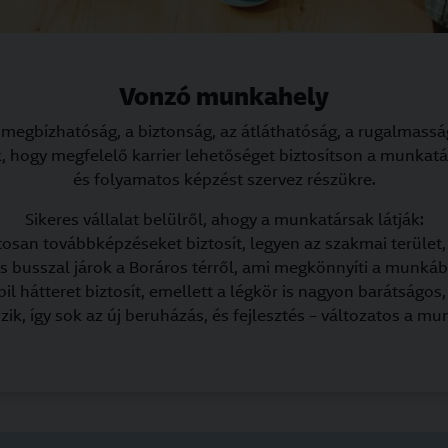
Vonzó munkahely
 a megbízhatóság, a biztonság, az átláthatóság, a rugalmass
, hogy megfelelő karrier lehetőséget biztosítson a munkat
és folyamatos képzést szervez részükre.
Sikeres vállalat belülről, ahogy a munkatársak látják:
tosan továbbképzéseket biztosít, legyen az szakmai terület,
s busszal járok a Boráros térről, ami megkönnyíti a munkába
il hátteret biztosít, emellett a légkör is nagyon barátságos,
szik, így sok az új beruházás, és fejlesztés – változatos a mu