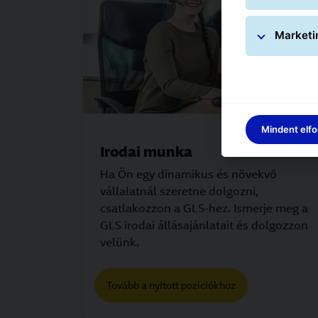
Marketi
Mindent elf
Irodai munka
Ha Ön egy dinamikus és növekvő
vállalatnál szeretne dolgozni,
csatlakozzon a GLS-hez. Ismerje meg a
GLS irodai állásajánlatait és dolgozzon
velünk.
Tovább a nyitott pozíciókhoz