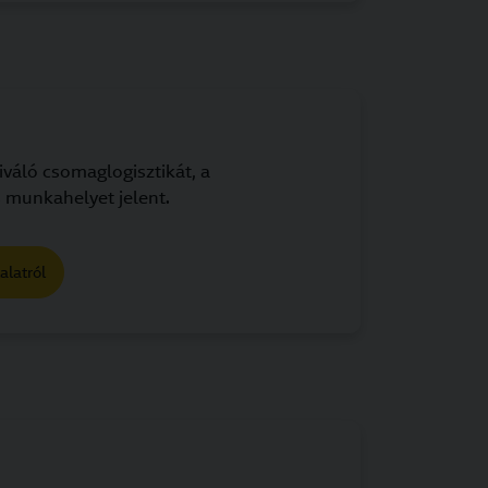
iváló csomaglogisztikát, a
 munkahelyet jelent.
alatról