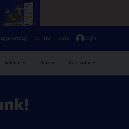
App/?utm_source=Group+site&utm_medium=Campaign+Ban
agyarország
EN
HU
GYIK
Login
Vállalat
Karrier
Kapcsolat
unk!