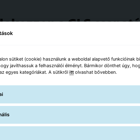
lakozzon a GLS csapat
ítások
ális, nyitott pozícióink közül és jelentkezzen valamelyik á
Nyitott pocíziók
lon sütiket (cookie) használunk a weboldal alapvető funkcióinak b
ogy javíthassuk a felhasználói élményt. Bármikor dönthet úgy, hog
 az egyes kategóriákat. A sütikről
itt
olvashat bővebben.
ai
ális