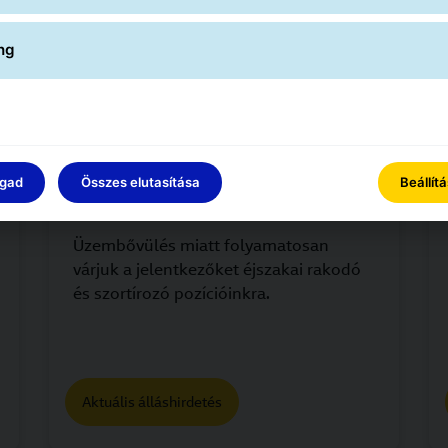
ng
ogad
Összes elutasítása
Beállít
Fizikai munka
Üzembővülés miatt folyamatosan
várjuk a jelentkezőket éjszakai rakodó
és szortírozó pozícióinkra.
Aktuális álláshirdetés