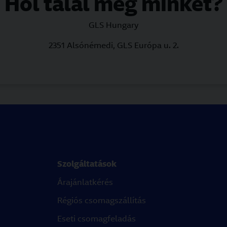
Hol talál meg minket?
GLS Hungary
2351 Alsónémedi, GLS Európa u. 2.
Szolgáltatások
Árajánlatkérés
Régiós csomagszállítás
Eseti csomagfeladás