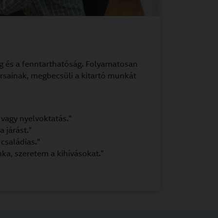
ág és a fenntarthatóság. Folyamatosan
ársainak, megbecsüli a kitartó munkát
 vagy nyelvoktatás."
 járást."
 családias."
nka, szeretem a kihívásokat."