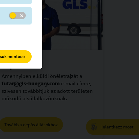
ások mentése
Depó állások
Amennyiben elküldi önéletrajzát a
futar@gls-hungary.com
e-mail címre,
szívesen továbbítjuk az adott területen
működő alvállalkozónknak.
Tovább a depós állásokhoz
Jelentkezz most!