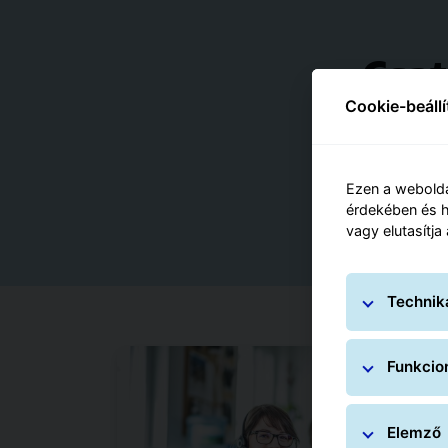
Csat
Cookie-beáll
Válasszon az aktu
Ezen a webolda
érdekében és h
vagy elutasítja
Technik
Funkcion
Elemző