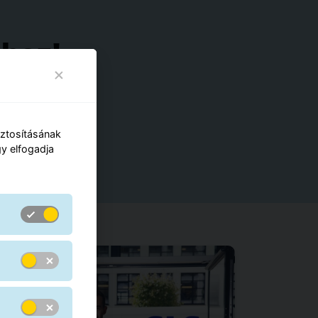
ához!
lláshirdetésünkre!
iztosításának
y elfogadja