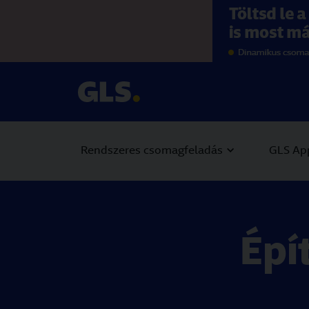
Visit https://g
Visit https://gls
Rendszeres csomagfeladás
GLS Ap
Épí