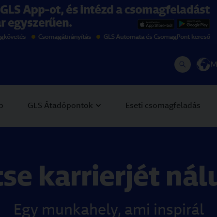
ls-group.com/HU/Rendszeres-csomagfelad%C3%A1s/GLS-
-group.eu/HU/hu/rendszeres-csomagfeladas/gls-app/
M
p
GLS Átadópontok
Eseti csomagfeladás
tse karrierjét nál
Egy munkahely, ami inspirál