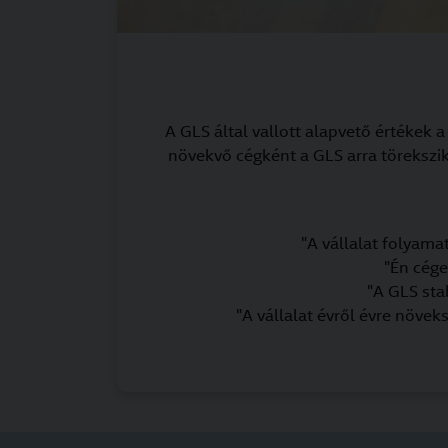
A GLS által vallott alapvető értékek
növekvő cégként a GLS arra törekszik
"A vállalat folyama
"Én cége
"A GLS stab
"A vállalat évről évre növek