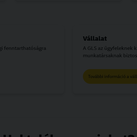
Vállalat
gi fenntarthatóságra
A GLS az ügyfeleknek k
munkatársaknak biztos
További információ a váll