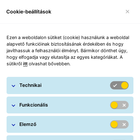
Visit https://gls-group.eu/HU/hu/rendszeres-csomagf
Cookie-beállítások
Ezen a weboldalon sütiket (cookie) használunk a weboldal
alapvető funkcióinak biztosításának érdekében és hogy
toggle navigáció
javíthassuk a felhasználói élményt. Bármikor dönthet úgy,
hogy elfogadja vagy elutasítja az egyes kategóriákat. A
sütikről
itt
olvashat bővebben.
Technikai
GLS XXL – kétemberes
Funkcionális
szállítás
Elemző
A GLS Hungary-nél létrehoztunk 2023-
ban egy új, a csomagszállítástól