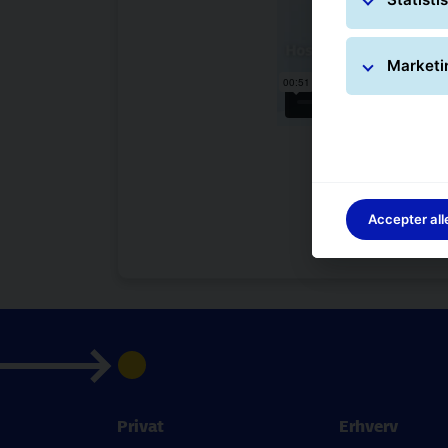
Marketi
Accepter all
Privat
Erhverv