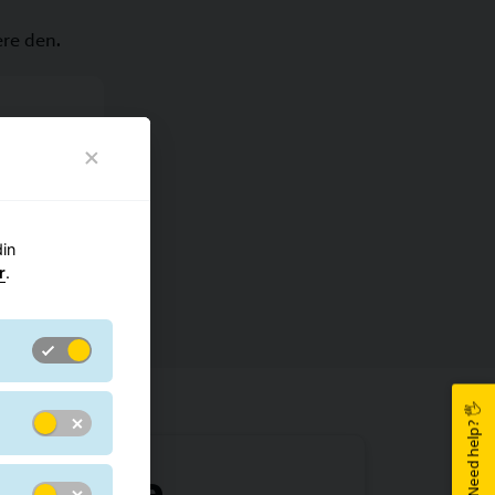
ere den.
g >
din
r
.
Need help? 🖐
 du hele