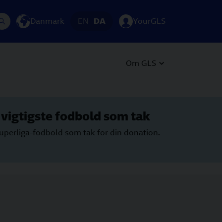
Danmark
EN
DA
YourGLS
Om GLS
vigtigste fodbold som tak
Superliga-fodbold som tak for din donation.