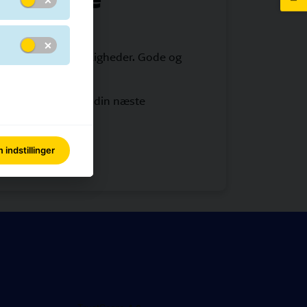
ende udviklingsmuligheder. Gode og
jde hos os, og find din næste
indstillinger