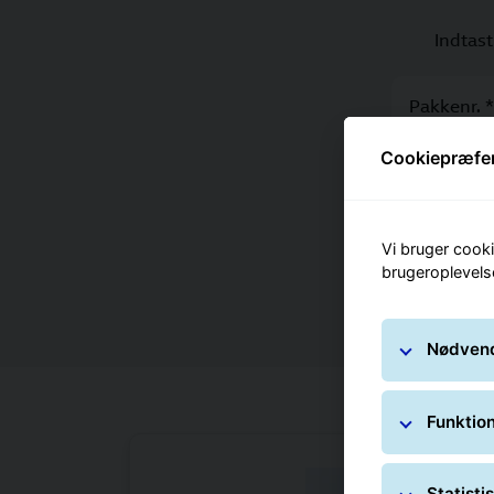
Indtast
Parcel
Pakkenr. *
Cookiepræfe
Nul
Vi bruger cooki
brugeroplevels
Nødvend
Funktion
Statisti