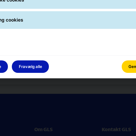
pakken
ng cookies
Fantastiske kolleger. Spænd
fleksible arbejdsforhold.​
Oplev, hvordan det er at arbe
karrieremulighed.
e
Fravælg alle
Gem 
Besøg GLS' karriereside
Om GLS
Kontakt GLS