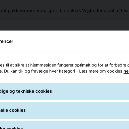
 dit pakkenummer og spor din pakke. Vi glæder os til at lev
 Search
rencer
stil
Sø
es til at sikre at hjemmesiden fungerer optimalt og for at forbedre 
e. Du kan til- og fravælge hver kategori - Læs mere om cookies
he
ige og tekniske cookies
elle cookies
Hos GLS får
ske cookies