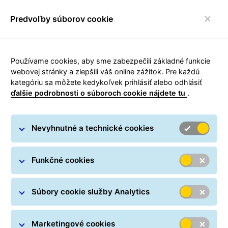
Predvoľby súborov cookie
toggle navigácia
Používame cookies, aby sme zabezpečili základné funkcie
webovej stránky a zlepšili váš online zážitok. Pre každú
kategóriu sa môžete kedykoľvek prihlásiť alebo odhlásiť
ExpressSmallParcel
ďalšie podrobnosti o súboroch cookie nájdete tu
.
GLS doručuje súrne, malé a citlivé tovary
Nevyhnutné a technické cookies
predpoludním nasledujúceho pracovného dňa do
väčšiny regiónov Slovenska.
Funkčné cookies
Malé expresné balíky sa oddeľujú do osobitných vriec,
čo im zaručuje zvýšené bezpečie počas prepravy.
Súbory cookie služby Analytics
Ak sa kuriérovi nepodarí doručiť expresný balík, ďalší
pokus bude vykonaný nasledujúci pracovný deň.
Marketingové cookies