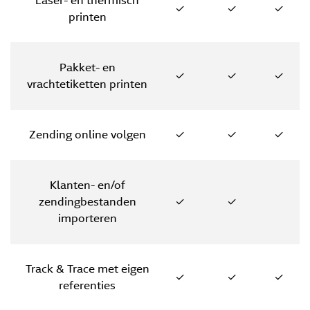
Laser- en thermisch
✓
✓
✓
printen
Pakket- en
✓
✓
✓
vrachtetiketten printen
Zending online volgen
✓
✓
✓
Klanten- en/of
zendingbestanden
✓
✓
importeren
Track & Trace met eigen
✓
✓
✓
referenties