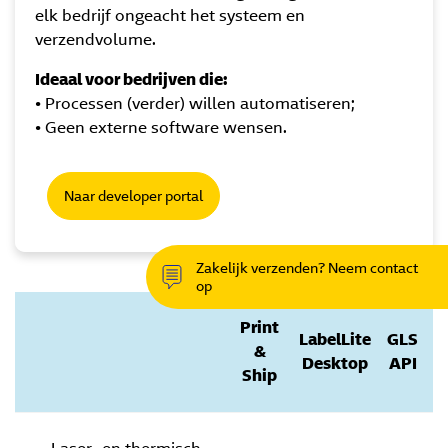
elk bedrijf ongeacht het systeem en
verzendvolume.
Ideaal voor bedrijven die:
• Processen (verder) willen automatiseren;
• Geen externe software wensen.
Naar developer portal
Zakelijk verzenden? Neem contact
op
Print
LabelLite
GLS
&
Desktop
API
Ship