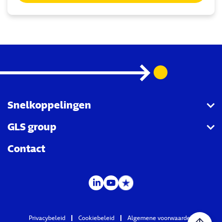
Snelkoppelingen
GLS group
GLS API
Contact
LabelLite
Group page
Track & Trace
MyGLS
Privacybeleid
Cookiebeleid
Algemene voorwaarden