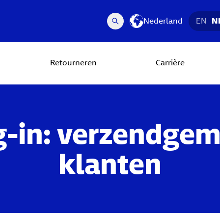
Nederland
EN
N
Retourneren
Carrière
g-in: verzendgem
klanten