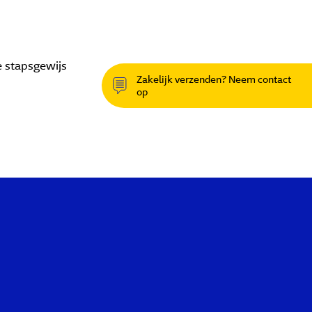
e stapsgewijs
Zakelijk verzenden? Neem contact
op