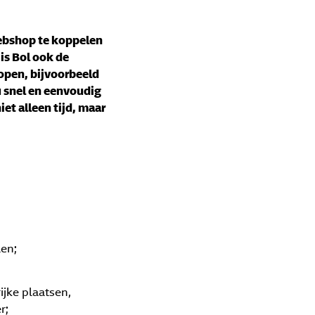
ebshop te koppelen
is Bol ook de
open, bijvoorbeeld
u snel en eenvoudig
et alleen tijd, maar
len;
ijke plaatsen,
r;