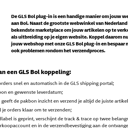
De GLS Bol plug-in is een handige manier om jouw w
aan Bol. N
aast de grootste webwinkel van Nederland 
bekendste marketplace om jouw artikelen op te verk
als uitbreiding op je eigen website. Koppel daarom n
jouw webshop met onze GLS Bol plug-in en bespaar ni
ook problemen rondom het verzendproces.
an een GLS Bol koppeling:
orders snel en automatisch in de GLS shipping portal;
kbon en gewenste leverdatum;
 geeft de pakbon inzicht en verzend je altijd de juiste artike
l je orders klaar om te verzenden;
label is geprint, verschijnt de track & trace op twee belangr
erkoopaccount en in de verzendbevestiging aan de ontvange