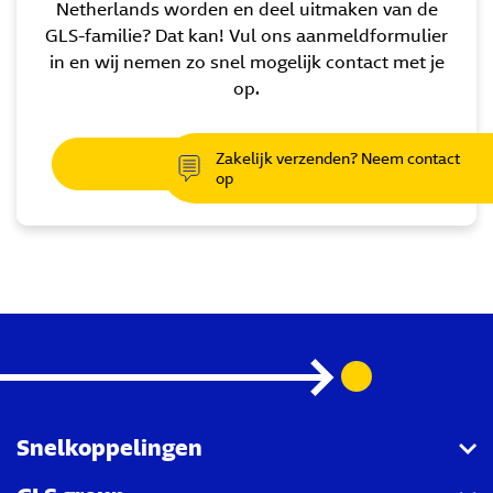
Netherlands worden en deel uitmaken van de
GLS-familie? Dat kan! Vul ons aanmeldformulier
in en wij nemen zo snel mogelijk contact met je
op.
Zakelijk verzenden? Neem contact
Aanmelden
op
Snelkoppelingen