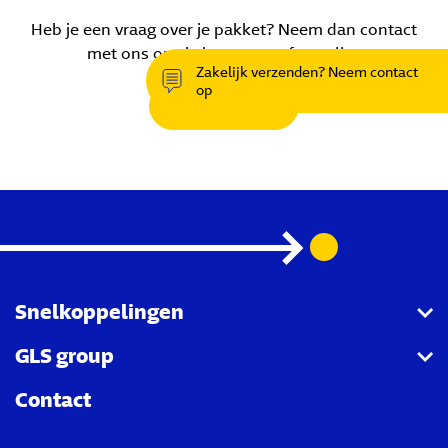
Heb je een vraag over je pakket? Neem dan contact
met ons op via het contactformulier.
Zakelijk verzenden? Neem contact
op
Contact
Snelkoppelingen
GLS group
GLS API
Contact
LabelLite
Group page
Track & Trace