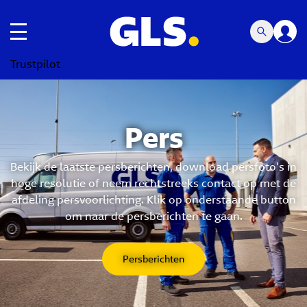
toggle navigatie
Trustpilot
Pers
Bekijk de laatste persberichten, download persfoto's in
hoge resolutie of neem rechtstreeks contact op met de
afdeling persvoorlichting. Klik op onderstaande button
om naar de persberichten te gaan.
Persberichten