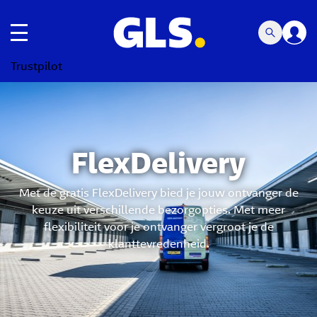
toggle navigatie
Trustpilot
FlexDelivery
Met de gratis FlexDelivery bied je jouw ontvanger de
keuze uit verschillende bezorgopties. Met meer
flexibiliteit voor je ontvanger vergroot je de
klanttevredenheid.