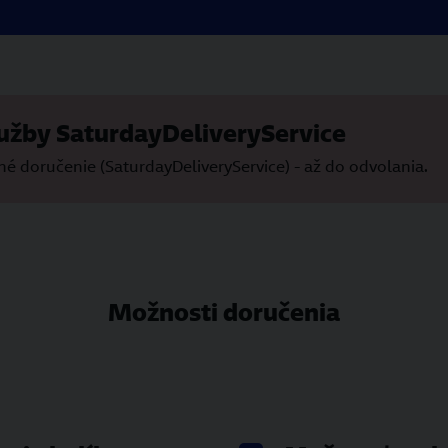
užby SaturdayDeliveryService
 doručenie (SaturdayDeliveryService) - až do odvolania.
Možnosti doručenia