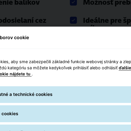
enie balíkov
Možnosť prebr
 odosielaní cez
Ideálne pre š
príjemcov
borov cookie
ies, aby sme zabezpečili základné funkcie webovej stránky a zlepši
Vyžiadať ponuk
aždú kategóriu sa môžete kedykoľvek prihlásiť alebo odhlásiť
ďalši
okie nájdete tu
.
erte sa do rúk profesionálov spoločnosti GLS Slovak
tné a technické cookies
me experti nielen na Slovensku, ale aj v celej Európ
neme riešenia a poradíme v otázkach doručovania b
 cookies
Cenová ponuka