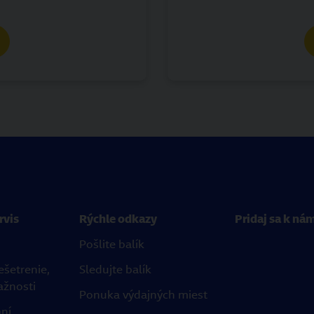
rvis
Rýchle odkazy
Pridaj sa k ná
Pošlite balík
ešetrenie,
Sledujte balík
ažnosti
Ponuka výdajných miest
aní