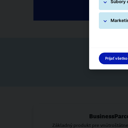
Súbory 
Marketi
Prijať všetko
BusinessParc
Základný produkt pre vnútroštátne