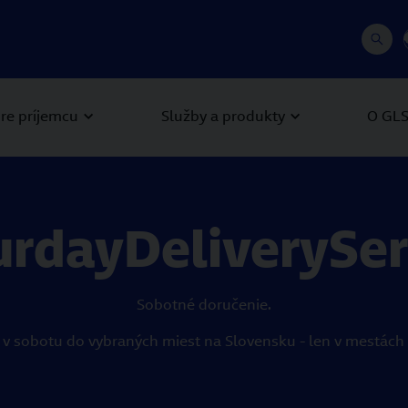
re príjemcu
Služby a produkty
O GL
urdayDeliverySer
Sobotné doručenie.
j v sobotu do vybraných miest na Slovensku - len v mestá