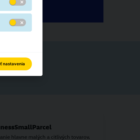
iť nastavenia
inessSmallParcel
nie hlavne malých a citlivých tovarov.