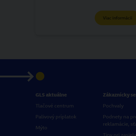
Viac informácií
GLS aktuálne
Zákaznícky se
Tlačové centrum
Pochvaly
Palivový príplatok
Podnety na pr
reklamácie, sť
Mýto
Tipy pri zasiel