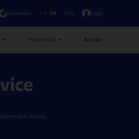
Slovensko
EN
SK
FAQ
Login
S
Práca v GLS
Kontakt
vice
ch vybavených depom.