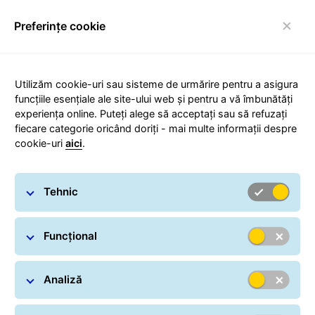
Preferințe cookie
Comutare navigare
Utilizăm cookie-uri sau sisteme de urmărire pentru a asigura
funcțiile esențiale ale site-ului web și pentru a vă îmbunătăți
experiența online. Puteți alege să acceptați sau să refuzați
Comunicate de presă
fiecare categorie oricând doriți - mai multe informații despre
cookie-uri
aici
.
Tehnic
Funcțional
Actual
Arhiva
Analiză