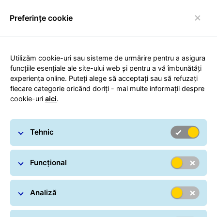
Preferințe cookie
Comutare navigare
Carousel with slides shown at a time. Use the Previous and
Utilizăm cookie-uri sau sisteme de urmărire pentru a asigura
funcțiile esențiale ale site-ului web și pentru a vă îmbunătăți
experiența online. Puteți alege să acceptați sau să refuzați
fiecare categorie oricând doriți - mai multe informații despre
cookie-uri
aici
.
Tehnic
Funcțional
Analiză