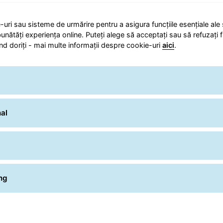
-uri sau sisteme de urmărire pentru a asigura funcțiile esențiale ale 
Număr colet
unătăți experiența online. Puteți alege să acceptați sau să refuzați f
nd doriți - mai multe informații despre cookie-uri
aici
.
al
ng