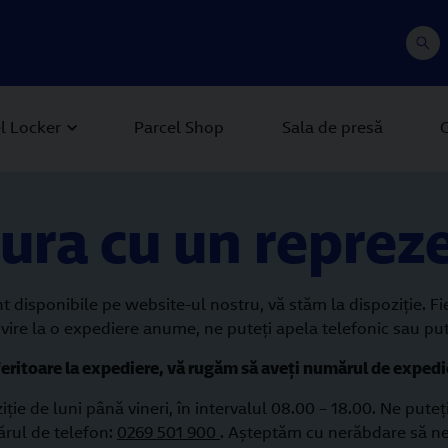
l Locker
Parcel Shop
Sala de presă
C
tura cu un reprez
t disponibile pe website-ul nostru, vă stăm la dispoziţie. Fi
 privire la o expediere anume, ne puteţi apela telefonic sau p
feritoare la expediere, vă rugăm să aveți numărul de exped
ziţie de luni până vineri, în intervalul 08.00 – 18.00. Ne pu
rul de telefon:
0269 501 900
. Aşteptăm cu nerăbdare să ne