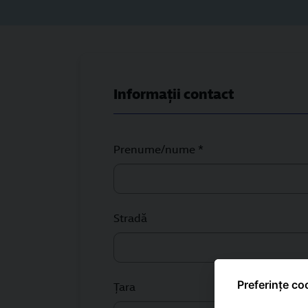
Informații contact
Prenume/nume *
Stradă
Preferințe co
Ţara