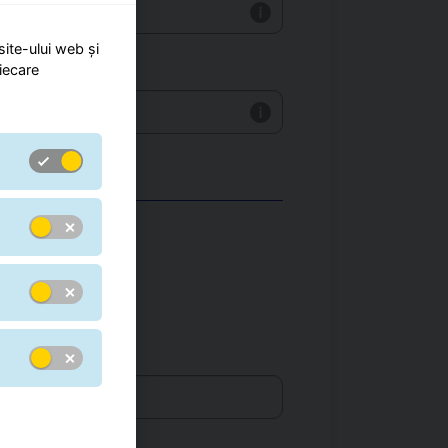
site-ului web și
iecare