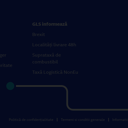
GLS informează
Brexit
Localități livrare 48h
ger
Suprataxă de
combustibil
ritate
Taxă Logistică NonEu
Politică de confidenţialitate
Termeni si conditii generale
Informatii