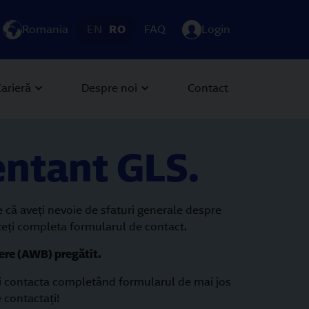
Romania
EN
RO
FAQ
Login
arieră
Despre noi
Contact
entant GLS.
e că aveţi nevoie de sfaturi generale despre
uteţi completa formularul de contact.
iere (AWB) pregătit.
teți contacta completând formularul de mai jos
 contactaţi!