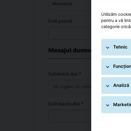
Romania
Utilizăm cookie
pentru a vă îmb
Cod poştal
Oraş
categorie oricâ
Selector
Tehnic
Mesajul dumneavoastră
Funcțion
Subiectul dvs *
Analiză
Vă rugăm să selectați o opțiune
Solicitarea dvs *
Marketi