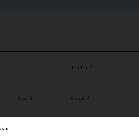
Telefon *
Country Prefix
Număr
E-mail *
okie
Număr client