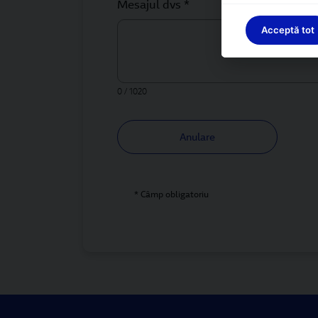
Mesajul dvs *
Acceptă tot
0 / 1020
Anulare
* Câmp obligatoriu