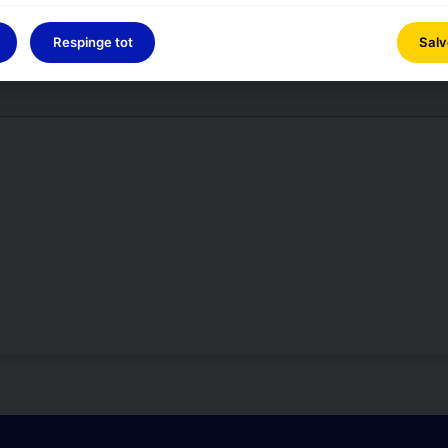
Respinge tot
Salv