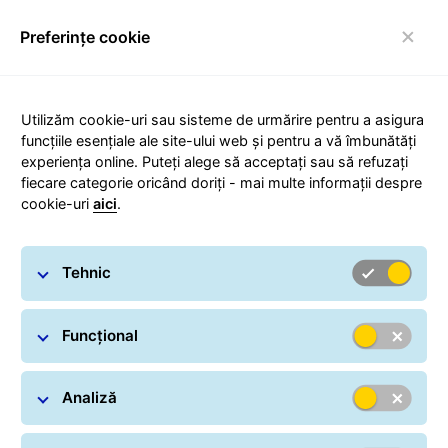
Preferințe cookie
Comutare navigare
Utilizăm cookie-uri sau sisteme de urmărire pentru a asigura
funcțiile esențiale ale site-ului web și pentru a vă îmbunătăți
experiența online. Puteți alege să acceptați sau să refuzați
Condiții Generale privind
fiecare categorie oricând doriți - mai multe informații despre
cookie-uri
aici
.
Furnizarea Serviciilor
Poștale
Tehnic
Funcțional
Analiză