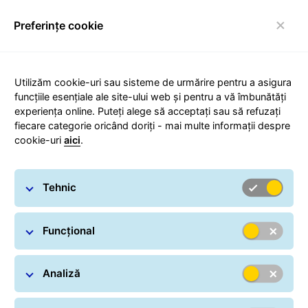
Preferințe cookie
Comutare navigare
Utilizăm cookie-uri sau sisteme de urmărire pentru a asigura
funcțiile esențiale ale site-ului web și pentru a vă îmbunătăți
experiența online. Puteți alege să acceptați sau să refuzați
Informaţii companie
fiecare categorie oricând doriți - mai multe informații despre
cookie-uri
aici
.
Tehnic
Funcțional
Nume companie:
General Logistics Systems Romania SRL,
Înregistrată la Registrul Comerţului,
Analiză
număr J2007001695329