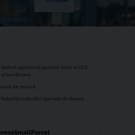
 definit reprezintă punctul forte al GLS.
 zi lucrătoare.
bişnuit de muncă.
eplini solicitări speciale de livrare.
inessSmallParcel