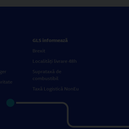
GLS informează
Brexit
Localități livrare 48h
ger
Suprataxă de
combustibil
ritate
Taxă Logistică NonEu