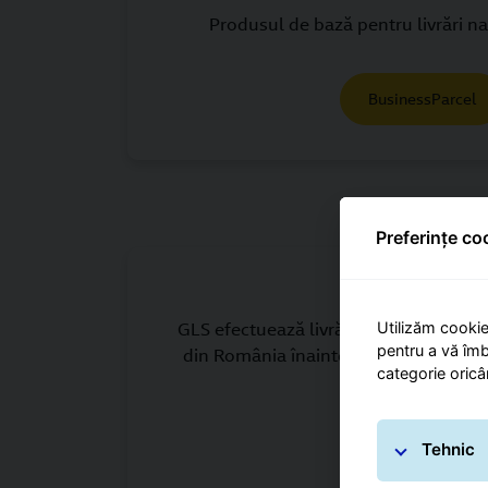
Produsul de bază pentru livrări na
BusinessParcel
Preferințe co
ExpressParce
Utilizăm cookie
GLS efectuează livrări în timp util în m
pentru a vă îmb
din România înainte de ora 12, în urm
categorie oricâ
Tehnic
ExpressParcel