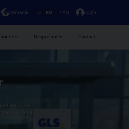
Romania
EN
RO
FAQ
Login
arieră
Despre noi
Contact
r
pediere dorite.
inate cu o gamă