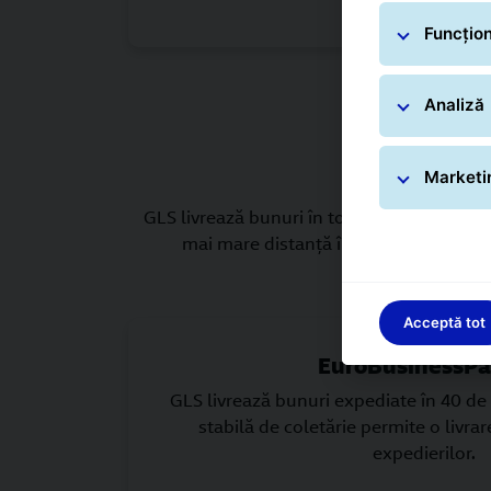
Funcțion
Analiză
Marketi
GLS livrează bunuri în toată Europa, timpul 
mai mare distanţă între 72 şi 120 ore.C
Acceptă tot
EuroBusinessPa
GLS livrează bunuri expediate în 40 de
stabilă de coletărie permite o livrar
expedierilor.