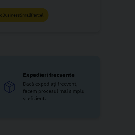
roBusinessSmallParcel
Expedieri frecvente
Dacă expediați frecvent,
facem procesul mai simplu
și eficient.