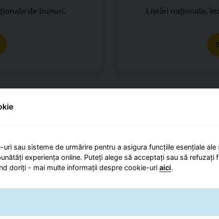
ţionale de bunuri.
Livrări naţionale, î
okie
l
Exp
-uri sau sisteme de urmărire pentru a asigura funcțiile esențiale ale 
ajoritatea localităților
GLS oferă servicii poșt
unătăți experiența online. Puteți alege să acceptați sau să refuzați f
ătoarea zi lucrătoare.
din România pentru bunu
nd doriți - mai multe informații despre cookie-uri
aici
.
urmă