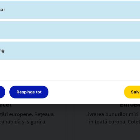
al
Livrări internaționale
ng
standard de livrare către ţările vecine este de obicei între 24 
alitatea serviciilor este uniform ridicată în toată Europa – 
Respinge tot
Salv
rcel
EuroB
 țări europene. Rețeaua
Livrarea bunurilor mici 
ea rapidă și sigură a
- în toată Europa. Cole