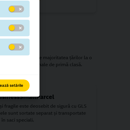
şi 72 ore, iar către majoritatea ţărilor la o
expedieri internaționale de primă clasă.
ează setările
usinessSmallParcel
şi fragile este deosebit de sigură cu GLS
tele sunt sortate separat şi transportate
în saci speciali.