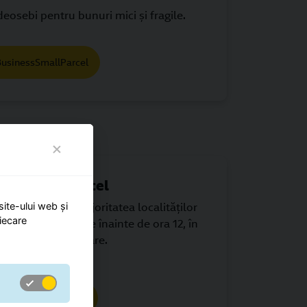
ndeosebi pentru bunuri mici şi fragile.
BusinessSmallParcel
ressSmallParcel
site-ului web și
ale urgente în majoritatea localităților
iecare
ri mici și fragile înainte de ora 12, în
toarea zi lucrătoare.
ExpressSmallParcel