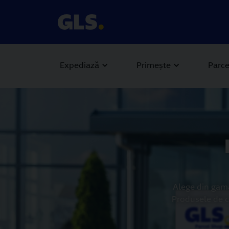
Expediază
Primește
Parce
Carousel with slides shown at a time. Use the Previous and
Alege din gama
Produsele de c