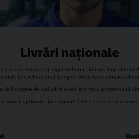
Livrări naționale
d şi sigur. Transportul sigur de bunuri într-un timp standard
pediate la nivel naţional ajung de obicei la destinaţie a doua
rvicii poștale de luni până vineri, în timpul programului o
u servicii opţionale, însemnând că GLS poate de asemenea înd
el
Bus