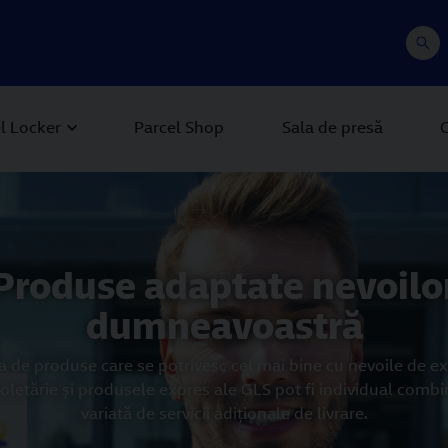
l Locker
Parcel Shop
Sala de presă
C
 Next buttons to navigate.
Produse adaptate nevoilo
dumneavoastră
 de produse care se potrivesc cel mai bine cu nevoile de ex
oletărie şi produsele expres ale GLS pot fi individual comb
variată de servicii adiţionale de livrare.