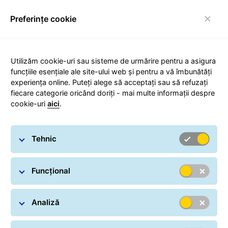
Preferințe cookie
Comutare navigare
Utilizăm cookie-uri sau sisteme de urmărire pentru a asigura
funcțiile esențiale ale site-ului web și pentru a vă îmbunătăți
experiența online. Puteți alege să acceptați sau să refuzați
SMSService
fiecare categorie oricând doriți - mai multe informații despre
cookie-uri
aici
.
Tehnic
GLS informează destinatarii prin
mesaje text despre livrarea
Funcțional
expedierilor.
Expeditorii pot crea un mesaj pentru destinatarii de
Analiză
expedieri în sistemul de expediere GLS Connect (până
la 130 caractere). În ziua expedierii, mesajul text se