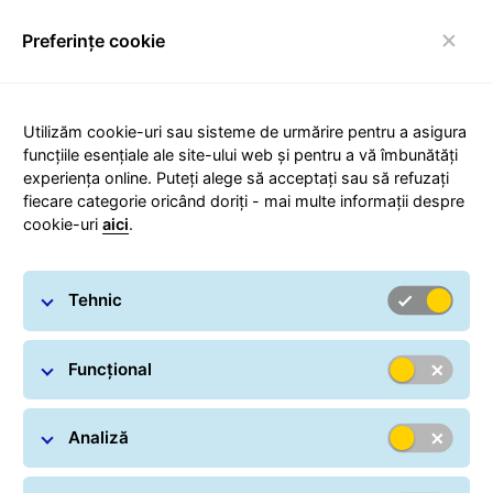
Preferințe cookie
Comutare navigare
Carousel with slides shown at a time. Use the Previous and
Utilizăm cookie-uri sau sisteme de urmărire pentru a asigura
funcțiile esențiale ale site-ului web și pentru a vă îmbunătăți
experiența online. Puteți alege să acceptați sau să refuzați
fiecare categorie oricând doriți - mai multe informații despre
cookie-uri
aici
.
Climate Protect
Tehnic
Funcțional
Analiză
Protejarea mediului