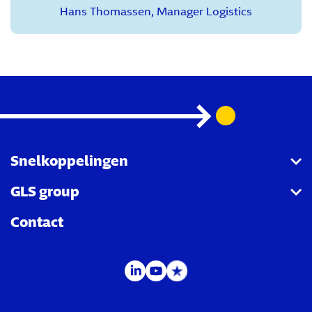
Hans Thomassen
,
Manager Logistics
Snelkoppelingen
GLS group
GLS API
Contact
LabelLite
Group page
Track & Trace
MyGLS