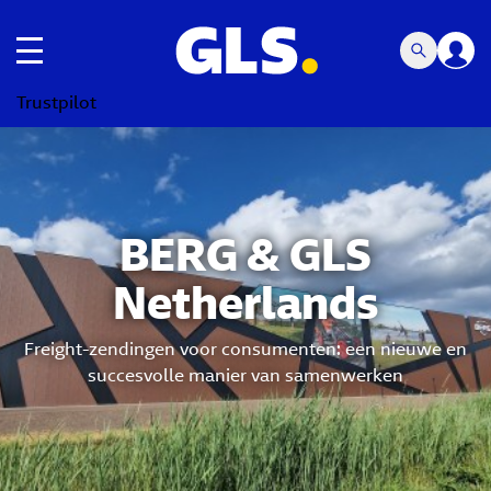
toggle navigatie
Trustpilot
BERG & GLS
Netherlands
Freight-zendingen voor consumenten: een nieuwe en
succesvolle manier van samenwerken