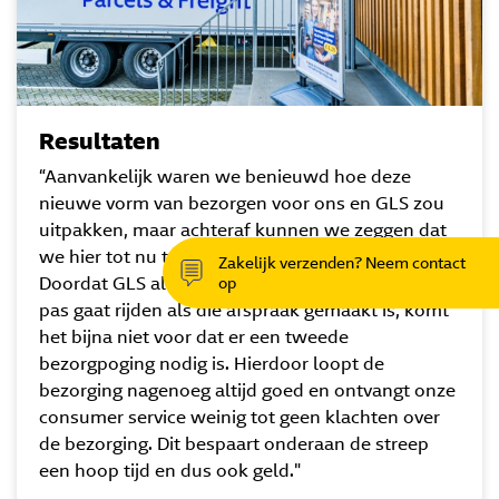
Resultaten
“Aanvankelijk waren we benieuwd hoe deze
nieuwe vorm van bezorgen voor ons en GLS zou
uitpakken, maar achteraf kunnen we zeggen dat
we hier tot nu toe zeker positief in zijn verrast!
Zakelijk verzenden? Neem contact
Doordat GLS altijd een bezorgafspraak maakt en
op
pas gaat rijden als die afspraak gemaakt is, komt
het bijna niet voor dat er een tweede
bezorgpoging nodig is. Hierdoor loopt de
bezorging nagenoeg altijd goed en ontvangt onze
consumer service weinig tot geen klachten over
de bezorging. Dit bespaart onderaan de streep
een hoop tijd en dus ook geld."