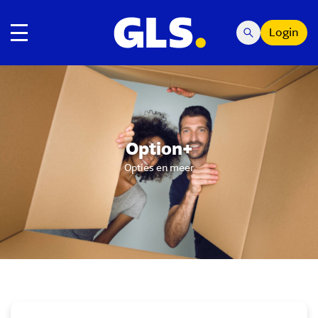
Login
toggle navigatie
Carousel with slides shown at a time. Use the Previous and
Option+
Opties en meer