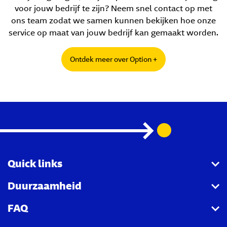
voor jouw bedrijf te zijn? Neem snel contact op met
ons team zodat we samen kunnen bekijken hoe onze
service op maat van jouw bedrijf kan gemaakt worden.
Ontdek meer over Option +
Quick links
Duurzaamheid
GLS One
FAQ
Contact
Climate protect