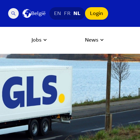
België
EN
FR
NL
Login
Jobs
News