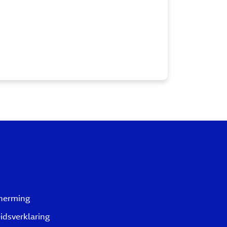
herming
idsverklaring