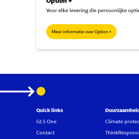
Option +
Voor elke levering die persoonlijke opti
Meer informatie over Option +
Quick links
Duurzaamhei
GLS One
Climate prote
Contact
ThinkRespons