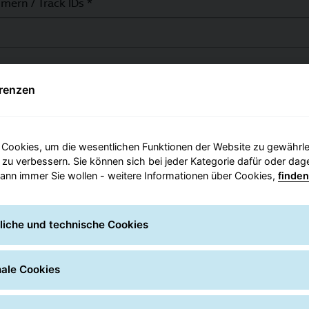
 Search
ern / Track IDs *
setzen
Suc
renzen
Cookies, um die wesentlichen Funktionen der Website zu gewährlei
 zu verbessern. Sie können sich bei jeder Kategorie dafür oder da
ann immer Sie wollen - weitere Informationen über Cookies,
finden
liche und technische Cookies
einem von Ihnen
nale Cookies
vor Ihrer Tür, im Hausflur,
diglich eine