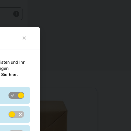
hen >
sten und Ihr
gegen
 Sie hier
.