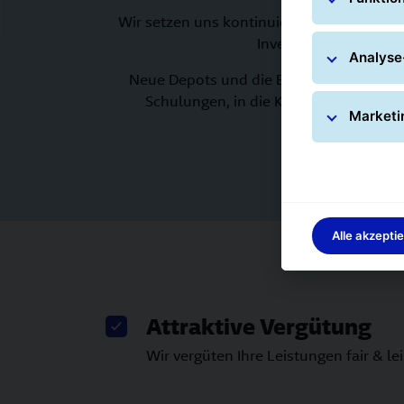
Wir setzen uns kontinuierlich für eine Op
Investitionen in Ausst
Analyse
Neue Depots und die Erweiterung und M
Schulungen, in die Kommunikation un
Marketi
Alle akzepti
Attraktive Vergütung
Wir vergüten Ihre Leistungen fair & l