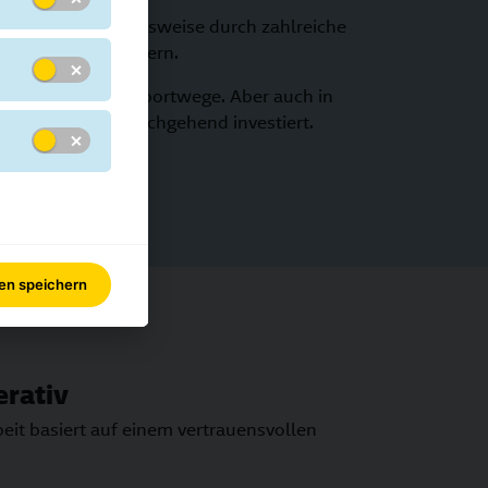
es tun wir beispielsweise durch zahlreiche
tellfahrer erleichtern.
 verkürzen Transportwege. Aber auch in
ryService
wird durchgehend investiert.
gen speichern
erativ
t basiert auf einem vertrauensvollen