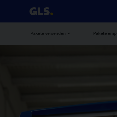
Pakete versenden
Pakete emp
Carousel with slides shown at a time. Use the Previous and