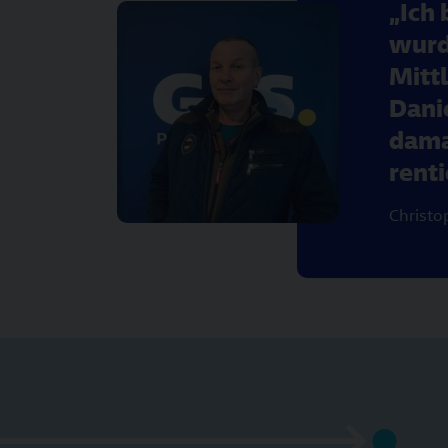
Ich 
wurd
Mitt
Danie
dama
renti
Christo