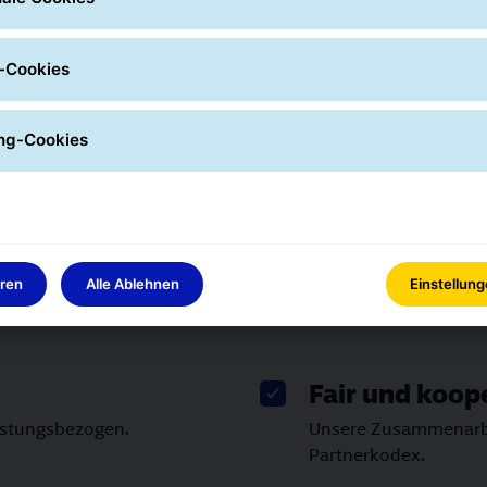
timierung der Prozesse und Abläufe bei Zustellungen ein. Di
attung und spezielle Tools, mit denen wir die Arbeit der Zus
-Cookies
odernisierung bestehender Depots verstärken das Netz und
d in neue Services und Lösungen, wie bspw. den
FlexDelive
ng-Cookies
eren
Alle Ablehnen
Einstellun
Fair und koop
eistungsbezogen.
Unsere Zusammenarbei
Partnerkodex.