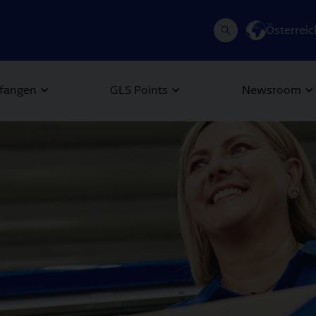
Österreic
fangen
GLS Points
Newsroom
 Next buttons to navigate.