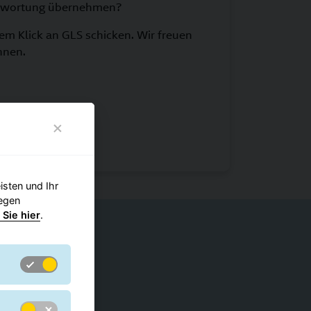
antwortung übernehmen?
nem Klick an GLS schicken. Wir freuen
hnen.
sten und Ihr
gegen
 Sie hier
.