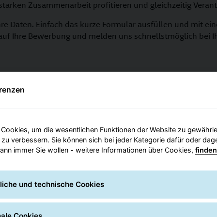
 starken Zusammenarbeit profitieren und gleichzeitig Ver
 Ihre Daten. Einfach das kurze Formular ausfüllen und mit ei
auf Ihre Bewerbung und melden uns schnellstmöglich bei I
Hier klicken um Transportpartner zu werden
renzen
Cookies, um die wesentlichen Funktionen der Website zu gewährlei
 zu verbessern. Sie können sich bei jeder Kategorie dafür oder da
ann immer Sie wollen - weitere Informationen über Cookies,
finden
Ihre Vorteile
liche und technische Cookies
Warum es sich lohnt, GLS-Transportpartner zu werden.
nale Cookies