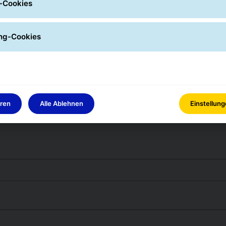
-Cookies
ng-Cookies
Ort *
Selector
eren
Alle Ablehnen
Einstellun