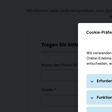
Wir können zwar nicht versprechen, dass sic
M
Cookie-Präfe
Tragen Sie bitte hier die Ko
Wir verwenden 
Online-Erlebnis
entscheiden, w
Name des Paket Shops *
Erforder
Straße *
Funktio