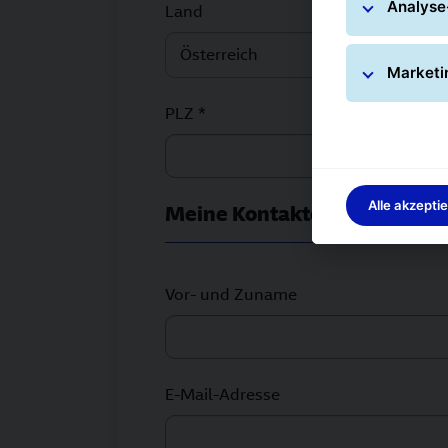
Analyse
Land
Österreich
Marketi
PLZ *
Alle akzepti
Meine Kontaktdaten
Vor- und Zuname
E-Mail-Adresse