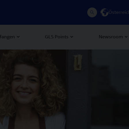
Österreic
fangen
GLS Points
Newsroom
 Next buttons to navigate.