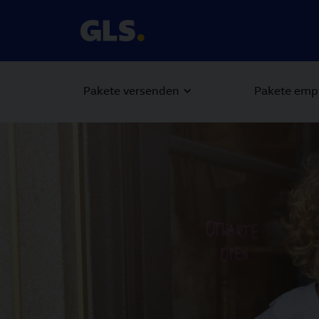
Pakete versenden
Pakete emp
Carousel with slides shown at a time. Use the Previous and