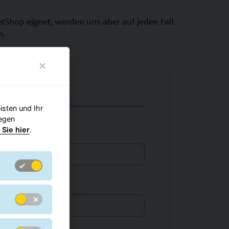
tShop eignet, werden uns aber auf jeden Fall
n.
ein.
sten und Ihr
gegen
 Sie hier
.
nummer