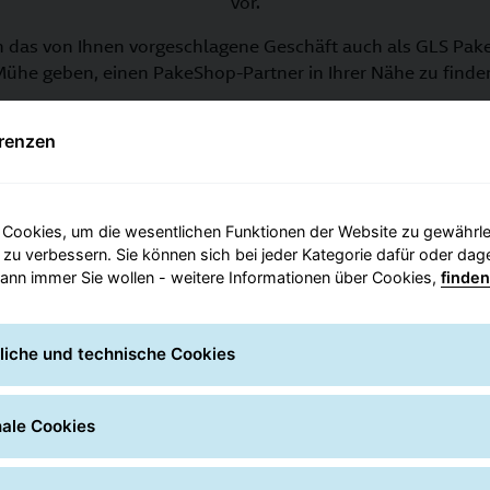
vor.
h das von Ihnen vorgeschlagene Geschäft auch als GLS Pake
ühe geben, einen PakeShop-Partner in Ihrer Nähe zu finde
renzen
ntaktdaten eines möglichen neuen Paket Shops 
Cookies, um die wesentlichen Funktionen der Website zu gewährlei
 zu verbessern. Sie können sich bei jeder Kategorie dafür oder da
ann immer Sie wollen - weitere Informationen über Cookies,
finden
liche und technische Cookies
Haus
nale Cookies