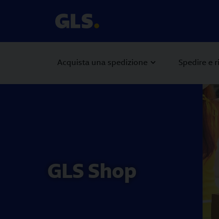
Acquista una spedizione
Spedire e r
Carousel with slides shown at a time. Use the Previous and
GLS Shop