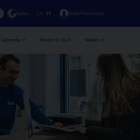
Italia
EN
IT
Area Personale
L'azienda
Vivere in GLS
News