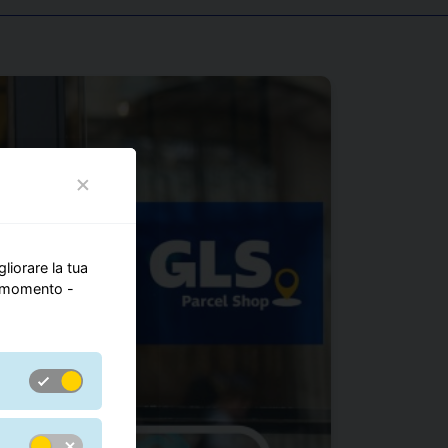
gliorare la tua
si momento -