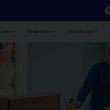
icevere
Servizi online
La nostra rete
 Next buttons to navigate.