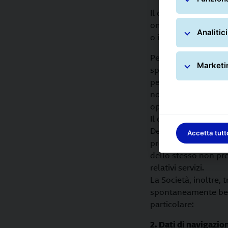
Il conferimento dei S
online offerti dal sit
Analitici
o in parte, potrebbe
Per la raccolta dei 
Marketi
specificatamente in 
personali è da intend
non conferisca quest
opportunità a quest
Il conferimento dei S
Del pari, la prestaz
Accetta tutt
promozionali da part
dello stesso non prec
relativi servizi.
La Società, inoltre, 
spontaneamente bensì
particolare:
2. Dati di navigazio