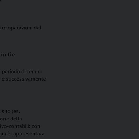
altre operazioni del
colti e
un periodo di tempo
lti e successivamente
 sito (es.
ione della
tivo-contabili: con
onali è rappresentata