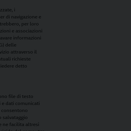
zzate, i
wser di navigazione e
otrebbero, per loro
zioni e associazioni
ricavare informazioni
G) delle
zio attraverso il
tuali richieste
hiedere detto
no file di testo
i e dati comunicati
si, consentono
to salvataggio
 ne facilita altresì