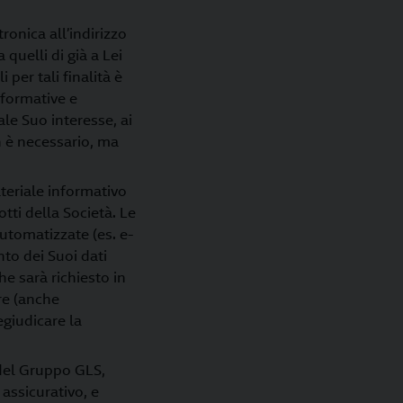
onica all’indirizzo
 quelli di già a Lei
 per tali finalità è
nformative e
ale Suo interesse, ai
n è necessario, ma
ateriale informativo
tti della Società. Le
utomatizzate (es. e-
nto dei Suoi dati
e sarà richiesto in
re (anche
egiudicare la
 del Gruppo GLS,
assicurativo, e