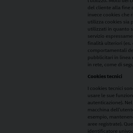
l’utilizzo. Molti de
del cliente alla fine
invece cookies che ri
utilizza cookies sia 
utilizzati in quanto
servizio espressamen
finalità ulteriori (es
comportamentali degl
pubblicitari in line
in rete, come di segu
Cookies tecnici
I cookies tecnici so
usare le sue funziona
autenticazione). Nel
macchina dell’utente 
esempio, mantenendo 
aree registrate). Qu
identificatore univoc