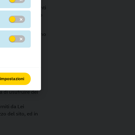
ilizzo degli strumenti
, i servizi, in tutto
ne che contrassegnano
dei Suoi dati
iesto. Qualora Lei
 usufruire delle
 tutto facoltativa.
 comunicazioni
 impostazioni
cato conferimento
à di usufruire dei
rniti da Lei
o del sito, ed in