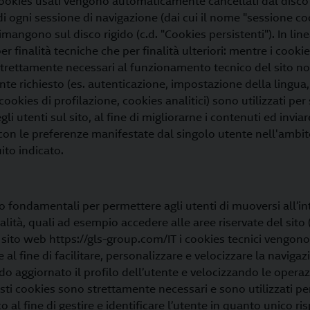
i cookies usati vengono automaticamente cancellati dal disc
 di ogni sessione di navigazione (dai cui il nome "sessione co
mangono sul disco rigido (c.d. "Cookies persistenti"). In line
per finalità tecniche che per finalità ulteriori: mentre i cooki
 strettamente necessari al funzionamento tecnico del sito non
te richiesto (es. autenticazione, impostazione della lingua, e
. cookies di profilazione, cookies analitici) sono utilizzati per
i utenti sul sito, al fine di migliorarne i contenuti ed invi
a con le preferenze manifestate dal singolo utente nell'ambi
ito indicato.
no fondamentali per permettere agli utenti di muoversi all’in
lità, quali ad esempio accedere alle aree riservate del sito (
 sito web https://gls-group.com/IT i cookies tecnici vengono 
al fine di facilitare, personalizzare e velocizzare la navigaz
aggiornato il profilo dell’utente e velocizzando le operazi
esti cookies sono strettamente necessari e sono utilizzati 
o al fine di gestire e identificare l’utente in quanto unico risp