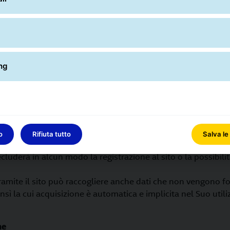
uoi dati personali ai fini dell’erogazione dei servizi e dell’ut
o è sempre facoltativo. Tuttavia, se Lei decide di non conferirli
ro non essere resi.
dati personali vengono utilizzate delle forms di registrazio
ng
grassetto alcuni campi all’interno dei quali il conferimento 
ersi come essenziale ai fini della fornitura del servizio rich
i dati non potremo fornirLe il servizio richiesto e non potrà
o connesse.
uoi dati nei campi non in grassetto riveste invece natura del
ione del Suo consenso per le attività di marketing e invio di
o
Rifiuta tutto
Salva le
e della Società e/o di terzi è del tutto facoltativo e il man
luderà in alcun modo la registrazione al sito o la possibilit
tramite il sito può raccogliere anche dati che non vengono fo
 la cui acquisizione è automatica e implicita nel Suo utilizz
ne