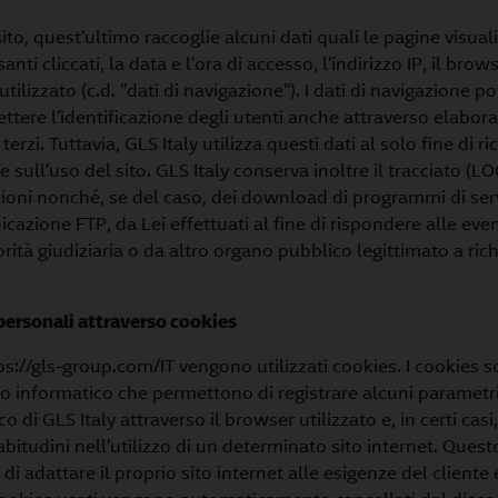
sito, quest’ultimo raccoglie alcuni dati quali le pagine visuali
nti cliccati, la data e l’ora di accesso, l’indirizzo IP, il bro
utilizzato (c.d. "dati di navigazione"). I dati di navigazione p
ttere l’identificazione degli utenti anche attraverso elabora
terzi. Tuttavia, GLS Italy utilizza questi dati al solo fine di 
 sull’uso del sito. GLS Italy conserva inoltre il tracciato (LO
oni nonché, se del caso, dei download di programmi di servi
azione FTP, da Lei effettuati al fine di rispondere alle even
orità giudiziaria o da altro organo pubblico legittimato a ric
 personali attraverso cookies
ps://gls-group.com/IT vengono utilizzati cookies. I cookies so
to informatico che permettono di registrare alcuni parametr
o di GLS Italy attraverso il browser utilizzato e, in certi ca
abitudini nell’utilizzo di un determinato sito internet. Ques
di adattare il proprio sito internet alle esigenze del cliente e