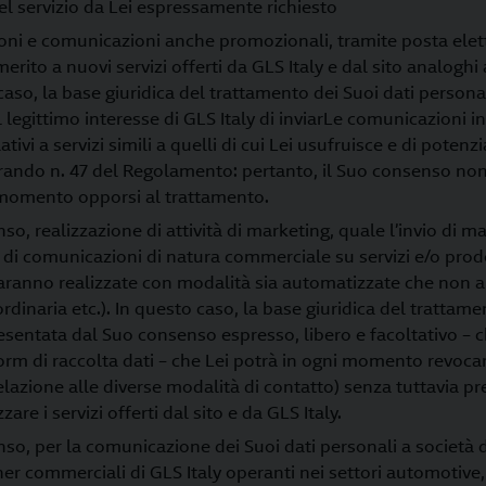
el servizio da Lei espressamente richiesto
ioni e comunicazioni anche promozionali, tramite posta elettr
merito a nuovi servizi offerti da GLS Italy e dal sito analoghi a
 caso, la base giuridica del trattamento dei Suoi dati personali
 legittimo interesse di GLS Italy di inviarLe comunicazioni i
ivi a servizi simili a quelli di cui Lei usufruisce e di potenzi
rando n. 47 del Regolamento: pertanto, il Suo consenso no
 momento opporsi al trattamento.
o, realizzazione di attività di marketing, quale l’invio di m
di comunicazioni di natura commerciale su servizi e/o prodo
 saranno realizzate con modalità sia automatizzate che non a
rdinaria etc.). In questo caso, la base giuridica del trattame
esentata dal Suo consenso espresso, libero e facoltativo – ch
 form di raccolta dati – che Lei potrà in ogni momento revoca
lazione alle diverse modalità di contatto) senza tuttavia pr
zzare i servizi offerti dal sito e da GLS Italy.
so, per la comunicazione dei Suoi dati personali a società
er commerciali di GLS Italy operanti nei settori automotive, 