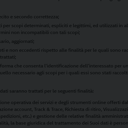
lecito e secondo correttezza;
ti per scopi determinati, espliciti e legittimi, ed utilizzati in 
mini non incompatibili con tali scopi;
sario, aggiornati;
ti e non eccedenti rispetto alle finalità per le quali sono rac
rattati;
 forma che consenta l'identificazione dell'interessato per 
ello necessario agli scopi per i quali essi sono stati racco
 dati saranno trattati per le seguenti finalità:
ione operativa dei servizi e degli strumenti online offerti dal
azione account, Track & Trace, Richiesta di ritiro, Visualizzaz
pedizioni, etc.) e gestione delle relative finalità amministra
nalità, la base giuridica del trattamento dei Suoi dati è pers