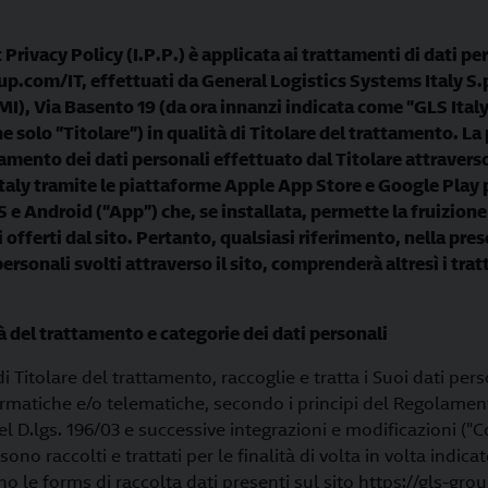
Privacy Policy (I.P.P.) è applicata ai trattamenti di dati per
up.com/IT, effettuati da General Logistics Systems Italy S.
I), Via Basento 19 (da ora innanzi indicata come “GLS Italy”
 solo “Titolare”) in qualità di Titolare del trattamento. La 
tamento dei dati personali effettuato dal Titolare attravers
taly tramite le piattaforme Apple App Store e Google Play pe
S e Android (“App”) che, se installata, permette la fruizione 
offerti dal sito. Pertanto, qualsiasi riferimento, nella prese
ersonali svolti attraverso il sito, comprenderà altresì i tra
tà del trattamento e categorie dei dati personali
 di Titolare del trattamento, raccoglie e tratta i Suoi dati pe
ormatiche e/o telematiche, secondo i principi del Regolame
l D.lgs. 196/03 e successive integrazioni e modificazioni ("Co
sono raccolti e trattati per le finalità di volta in volta indic
 le forms di raccolta dati presenti sul sito https://gls-grou