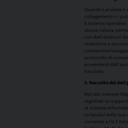
Quando Lei visita il 
collegamenti o i pulsa
il sistema operativo 
stessa natura, perme
con dati detenuti da 
statistiche e anonime
connessioni/navigazi
protocollo di comunic
provenienti dall'aut
tracciato.
3. Raccolta dei dati
Nel sito internet htt
registrati su suppor
al sistema informatic
un’analisi delle sue 
consente a GLS Italy 