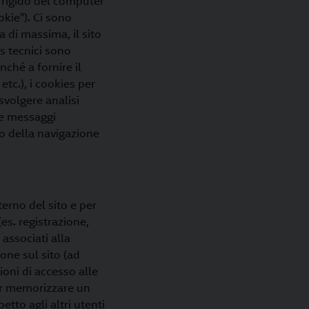
o rigido del computer
okie"). Ci sono
a di massima, il sito
es tecnici sono
ché a fornire il
tc.), i cookies per
 svolgere analisi
are messaggi
to della navigazione
terno del sito e per
es. registrazione,
associati alla
ione sul sito (ad
oni di accesso alle
per memorizzare un
etto agli altri utenti