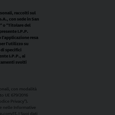
sonali, raccolti sul
p.A., con sede in San
 o “Titolare del
presente I.P.P.
o l’applicazione resa
r l’utilizzo su
di specifici
nte I.P.P., ai
ttamenti svolti
rsonali, con modalità
nto UE 679/2016
dice Privacy").
ate nelle Informative
p.com/IT. I Suoi dati