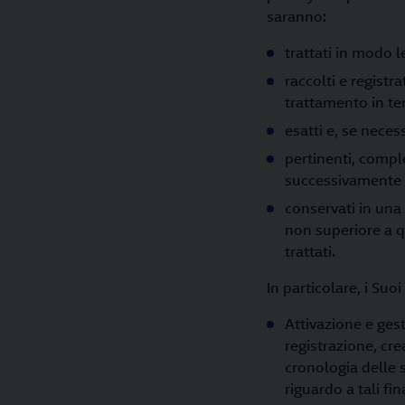
saranno:
trattati in modo 
raccolti e registra
trattamento in ter
esatti e, se neces
pertinenti, comple
successivamente t
conservati in una
non superiore a qu
trattati.
In particolare, i Suoi
Attivazione e gest
registrazione, cre
cronologia delle s
riguardo a tali fi