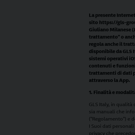
La presente Internet 
sito
https://gls-gro
Giuliano Milanese (M
trattamento” o anche
regola anche il trat
disponibile da GLS I
sistemi operativi iO
contenuti e funzioni 
trattamenti di dati p
attraverso la App.
1. Finalità e modali
GLS Italy, in qualità
sia manuali che inf
("Regolamento") e de
I Suoi dati personali 
privacy che precedono