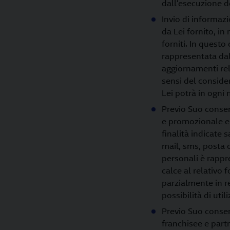
dall’esecuzione d
Invio di informaz
da Lei fornito, in 
forniti. In questo
rappresentata dal
aggiornamenti relat
sensi del conside
Lei potrà in ogni
Previo Suo consens
e promozionale e 
finalità indicate
mail, sms, posta o
personali è rappr
calce al relativo
parzialmente in re
possibilità di utili
Previo Suo consen
franchisee e partn