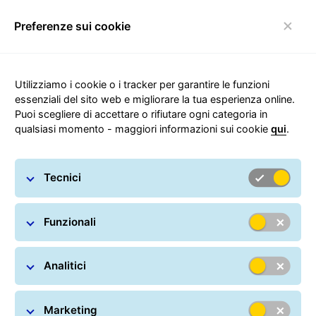
Preferenze sui cookie
navigazione Toggle
Utilizziamo i cookie o i tracker per garantire le funzioni
essenziali del sito web e migliorare la tua esperienza online.
Puoi scegliere di accettare o rifiutare ogni categoria in
Soluzioni IT per i clienti
qualsiasi momento - maggiori informazioni sui cookie
qui
.
Gestisci in autonomia le tue spedizioni. Essere sempre
Tecnici
all'avanguardia nella ricerca di strumenti e soluzioni
che garantiscano servizi innovativi per i nostri clienti è
una delle caratteristiche di GLS.
Funzionali
Analitici
Marketing